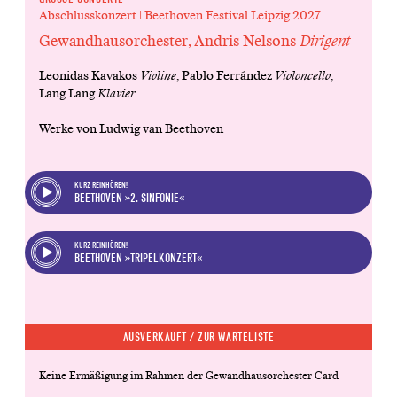
Abschlusskonzert | Beethoven Festival Leipzig 2027
Gewandhausorchester, Andris Nelsons
Dirigent
Leonidas Kavakos
Violine
, Pablo Ferrández
Violoncello
,
Lang Lang
Klavier
Werke von Ludwig van Beethoven
KURZ REINHÖREN!
BEETHOVEN »2. SINFONIE«
KURZ REINHÖREN!
BEETHOVEN »TRIPELKONZERT«
AUSVERKAUFT /
ZUR WARTELISTE
Keine Ermäßigung im Rahmen der Gewandhausorchester Card