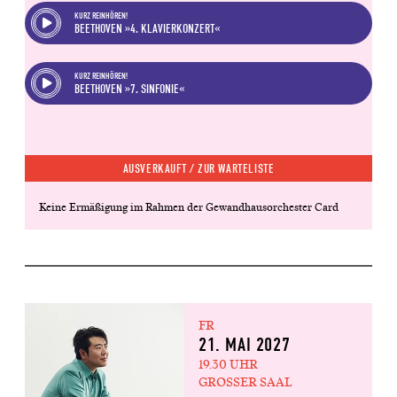
KURZ REINHÖREN!
BEETHOVEN »4. KLAVIERKONZERT«
KURZ REINHÖREN!
BEETHOVEN »7. SINFONIE«
AUSVERKAUFT /
ZUR WARTELISTE
Keine Ermäßigung im Rahmen der Gewandhausorchester Card
FR
21. MAI 2027
19.30 UHR
GROSSER SAAL