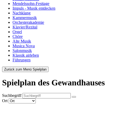
Mendelssohn-Festtage
Impuls - Musik entdecken
Nachklang
Kammermusik
Orchesterakademie
Klavier/Rezital
Orgel
Chöre
Alte Musik
Musica Nova
Salonmusik
Klassik airleben
Führungen
Zurück zum Menü Spielplan
Spielplan des Gewandhauses
Suchbegriff
Ort