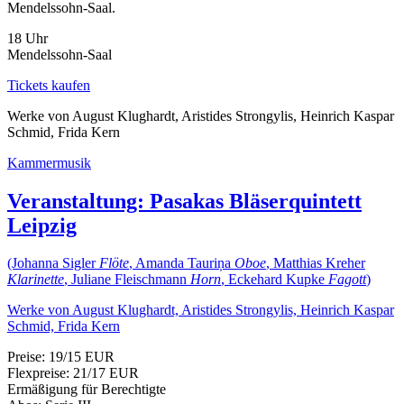
Mendelssohn-Saal.
18 Uhr
Mendelssohn-Saal
Tickets kaufen
Werke von August Klughardt, Aristides Strongylis, Heinrich Kaspar
Schmid, Frida Kern
Kammermusik
Veranstaltung:
Pasakas Bläserquintett
Leipzig
(Johanna Sigler
Flöte
, Amanda Tauriņa
Oboe
, Matthias Kreher
Klarinette
, Juliane Fleischmann
Horn
, Eckehard Kupke
Fagott
)
Werke von August Klughardt, Aristides Strongylis, Heinrich Kaspar
Schmid, Frida Kern
Preise: 19/15 EUR
Flexpreise: 21/17 EUR
Ermäßigung für Berechtigte