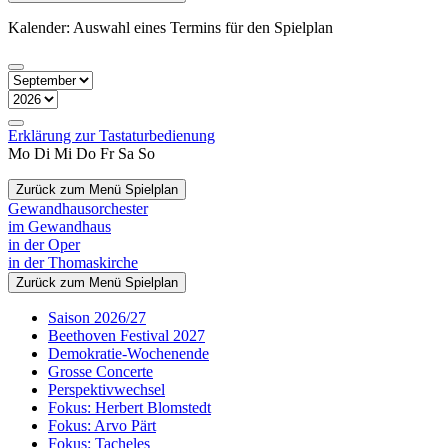
Kalender: Auswahl eines Termins für den Spielplan
Erklärung zur Tastaturbedienung
Mo
Di
Mi
Do
Fr
Sa
So
Zurück zum Menü Spielplan
Gewandhaus­orchester
im Gewandhaus
in der Oper
in der Thomaskirche
Zurück zum Menü Spielplan
Saison 2026/27
Beethoven Festival 2027
Demokratie-Wochenende
Grosse Concerte
Perspektivwechsel
Fokus: Herbert Blomstedt
Fokus: Arvo Pärt
Fokus: Tacheles