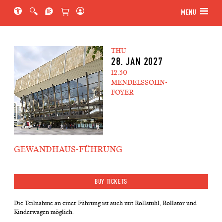
Jump to main section of the page
Jump to schedule
Jump to genre navigation
MENU
THU
28. JAN 2027
12.30
MENDELSSOHN-
FOYER
GEWANDHAUS-FÜHRUNG
BUY TICKETS
Die Teilnahme an einer Führung ist auch mit Rollstuhl, Rollator und
Kinderwagen möglich.