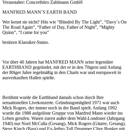
Veranstalter: Concertbüro Zahlmann GmbH
MANFRED MANN´S EARTH BAND
Wer kennt sie nicht? Hits wie “Blinded By The Light”, “Davy´s On
The Road Again”, “Father of Day, Father of Night”, “Mighty
Quinn”, “I came for you”
besitzen Klassiker-Status.
Vor über 40 Jahren hat MANFRED MANN seine legendäre
EARTHBAND gegründet, mit der er in den 70igern und Anfang
der 80iger Jahre regelmäßig in den Charts war und europaweit in
ausverkauften Hallen spielte.
Berühmt wurde die Earthband damals schon durch Ihre
sensationellen Livekonzerte. Gründungsmitglied 1971 war auch
Mick Rogers, der immer noch in der Band spielt. Anfang 1992
wurde die 1988 aufgelöste Gruppe von Manfred Mann wieder ins
Leben gerufen. Waren zuerst außer dem Wahl-Londoner (Jahrgang
1940) nur Noel McCalla (Gesang), Mick Rogers (Gitarre, Gesang),
Steve Kinch (Bass) und Ex-Jethro Tull Drummer Clive Bunker mit