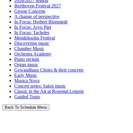
2026/2027 season
Beethoven Festival 2027
Grosse Concerte
A change of perspective
In Focus: Herbert Blomstedt
In Focus: Arvo Pärt
In Focus: Tacheles
Mendelssohn Festival
Discovering music
Chamber Music
Orchestra Academy
Piano recitals
Organ music
Gewandhaus Choirs & their concerts
Early Music
Musica Nova
Concert series: Salon music
Classic in the Air at Rosental Leipzig
Guided Tours
Back To Schedule Menu