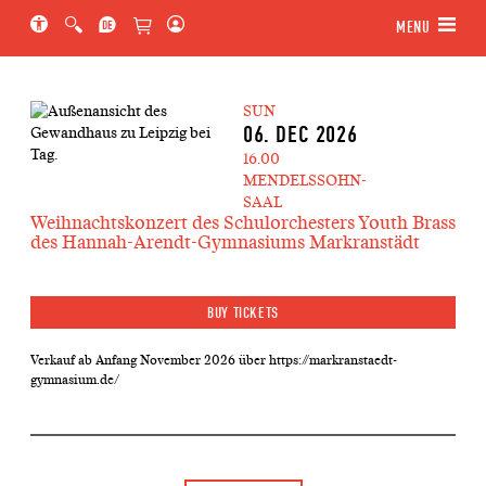
Jump to main section of the page
Jump to schedule
Jump to genre navigation
MENU
SUN
06. DEC 2026
16.00
MENDELSSOHN-
SAAL
Weihnachtskonzert des Schulorchesters Youth Brass
des Hannah-Arendt-Gymnasiums Markranstädt
BUY TICKETS
Verkauf ab Anfang November 2026 über https://markranstaedt-
gymnasium.de/