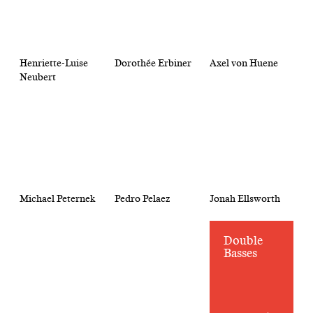
Henriette-Luise
Dorothée Erbiner
Axel von Huene
Neubert
Michael Peternek
Pedro Pelaez
Jonah Ellsworth
Double
Basses