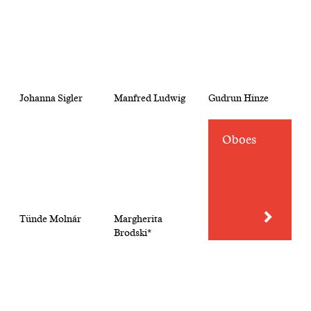
Johanna Sigler
Manfred Ludwig
Gudrun Hinze
Oboes
Tünde Molnár
Margherita
Brodski*