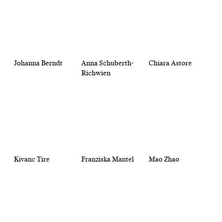
Johanna Berndt
Anna Schuberth-
Chiara Astore
Richwien
Kivanc Tire
Franziska Mantel
Mao Zhao