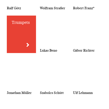
Ralf Götz
Wolfram Straßer
Robert Franz*
Trumpets
Lukas Beno
Gábor Richter
Jonathan Müller
Szabolcs Schütt
Ulf Lehmann