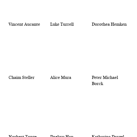
Vincent Aucante
Luke Turrell
Dorothea Hemken
Chaim Steller
Alice Mura
Peter Michael
Borck
Norbert Tunze
Daekyu Han
Katharina Dargel