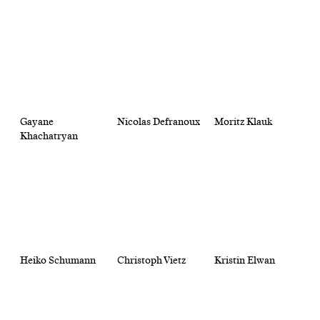
Gayane
Nicolas Defranoux
Moritz Klauk
Khachatryan
Heiko Schumann
Christoph Vietz
Kristin Elwan