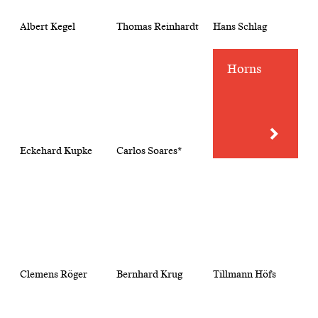
Albert Kegel
Thomas Reinhardt
Hans Schlag
Horns
Eckehard Kupke
Carlos Soares*
Clemens Röger
Bernhard Krug
Tillmann Höfs