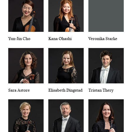
Yun-Jin Cho
Kana Ohashi
Veronika Starke
Sara Astore
Elisabeth Dingstad
Tristan Thery