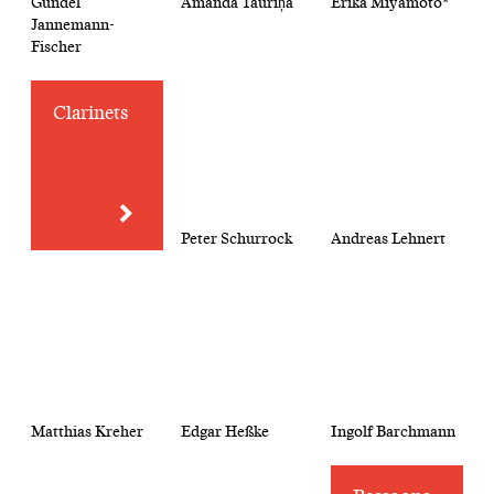
Gundel
Amanda Tauriņa
Erika Miyamoto*
Jannemann-
Fischer
Clarinets
Peter Schurrock
Andreas Lehnert
Matthias Kreher
Edgar Heßke
Ingolf Barchmann