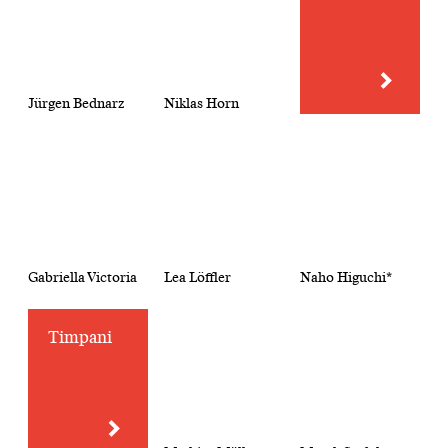
Jürgen Bednarz
Niklas Horn
Gabriella Victoria
Lea Löffler
Naho Higuchi*
Timpani