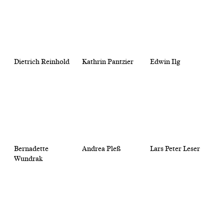
Dietrich Reinhold
Kathrin Pantzier
Edwin Ilg
Bernadette
Andrea Pleß
Lars Peter Leser
Wundrak