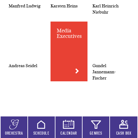
Manfred Ludwig
Karsten Heins
Karl Heinrich
Niebuhr
Media
Executives
Andreas Seidel
Gundel
Jannemann-
Fischer
Jonathan Müller
Regine Korneli
Ralf Götz
ORCHESTRA
SCHEDULE
CALENDAR
GENRES
CASH BOX