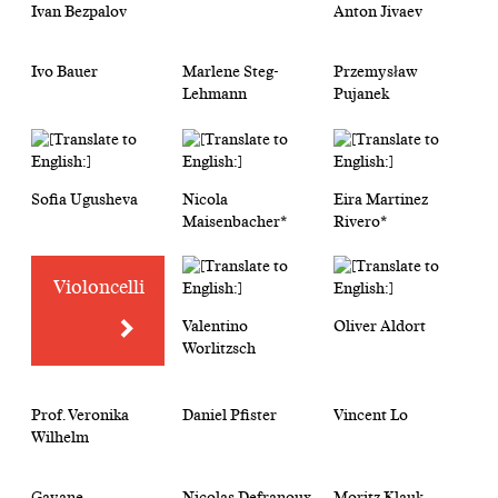
Ivan Bezpalov
Anton Jivaev
Ivo Bauer
Marlene Steg-
Przemysław
Lehmann
Pujanek
Sofia Ugusheva
Nicola
Eira Martinez
Maisenbacher*
Rivero*
Violoncelli
Valentino
Oliver Aldort
Worlitzsch
Prof. Veronika
Daniel Pfister
Vincent Lo
Wilhelm
Gayane
Nicolas Defranoux
Moritz Klauk