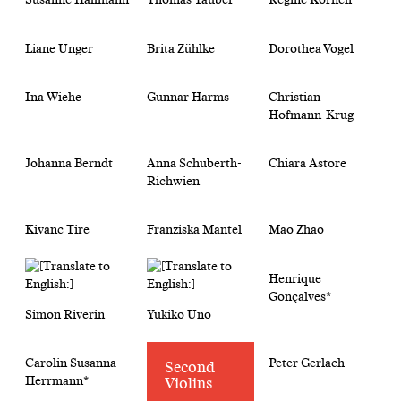
Liane Unger
Brita Zühlke
Dorothea Vogel
Ina Wiehe
Gunnar Harms
Christian
Hofmann-Krug
Johanna Berndt
Anna Schuberth-
Chiara Astore
Richwien
Kivanc Tire
Franziska Mantel
Mao Zhao
Henrique
Gonçalves*
Simon Riverin
Yukiko Uno
Carolin Susanna
Peter Gerlach
Second
Herrmann*
Violins