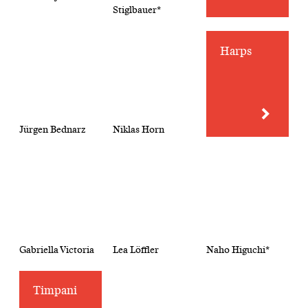
Stiglbauer*
Harps
Jürgen Bednarz
Niklas Horn
Gabriella Victoria
Lea Löffler
Naho Higuchi*
Timpani