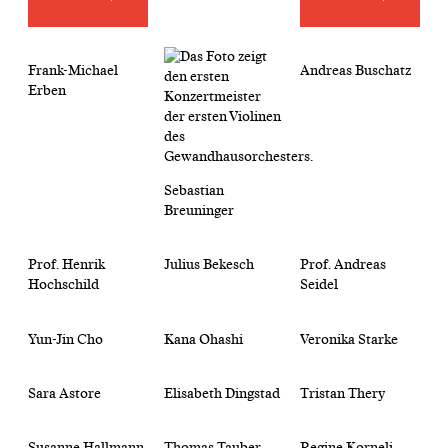
Frank-Michael
Andreas Buschatz
Erben
Sebastian
Breuninger
Prof. Henrik
Julius Bekesch
Prof. Andreas
Hochschild
Seidel
Yun-Jin Cho
Kana Ohashi
Veronika Starke
Sara Astore
Elisabeth Dingstad
Tristan Thery
Susanne Hallmann
Thomas Tauber
Regine Korneli