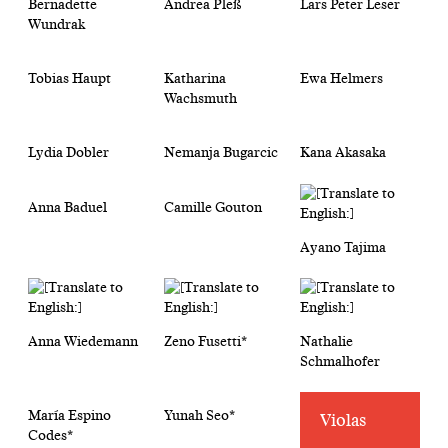
Bernadette
Andrea Pleß
Lars Peter Leser
Wundrak
Tobias Haupt
Katharina
Ewa Helmers
Wachsmuth
Lydia Dobler
Nemanja Bugarcic
Kana Akasaka
Anna Baduel
Camille Gouton
Ayano Tajima
Anna Wiedemann
Zeno Fusetti*
Nathalie
Schmalhofer
María Espino
Yunah Seo*
Violas
Codes*