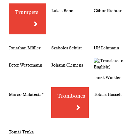
Lukas Beno
Gábor Richter
Trumpets
Jonathan Müller
Szabolcs Schütt
Ulf Lehmann
Peter Wettemann
Johann Clemens
Janek Winkler
Marco Malatesta*
Tobias Hasselt
Trombones
Tomáš Trnka