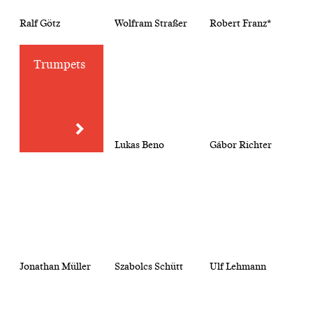
Ralf Götz
Wolfram Straßer
Robert Franz*
Trumpets
Lukas Beno
Gábor Richter
Jonathan Müller
Szabolcs Schütt
Ulf Lehmann