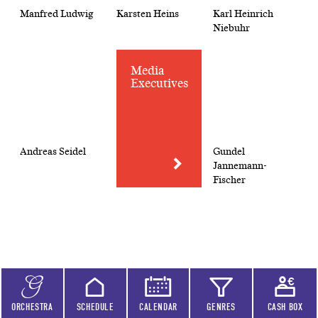
Manfred Ludwig
Karsten Heins
Karl Heinrich
Niebuhr
Media
Executives
Andreas Seidel
Gundel
Jannemann-
Fischer
Jonathan Müller
Regine Korneli
Ralf Götz
ORCHESTRA
SCHEDULE
CALENDAR
GENRES
CASH BOX