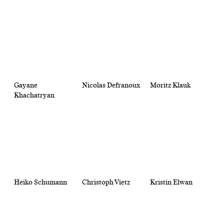
Gayane
Nicolas Defranoux
Moritz Klauk
Khachatryan
Heiko Schumann
Christoph Vietz
Kristin Elwan