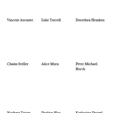
Vincent Aucante
Luke Turrell
Dorothea Hemken
Chaim Steller
Alice Mura
Peter Michael
Borck
Norbert Tunze
Daekyu Han
Katharina Dargel