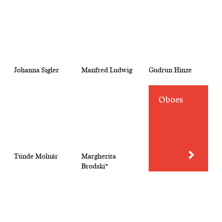
Johanna Sigler
Manfred Ludwig
Gudrun Hinze
Oboes
Tünde Molnár
Margherita
Brodski*