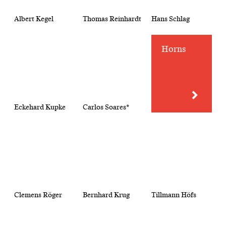
Albert Kegel
Thomas Reinhardt
Hans Schlag
Horns
Eckehard Kupke
Carlos Soares*
Clemens Röger
Bernhard Krug
Tillmann Höfs