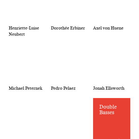
Henriette-Luise
Dorothée Erbiner
Axel von Huene
Neubert
Michael Peternek
Pedro Pelaez
Jonah Ellsworth
Double
Basses