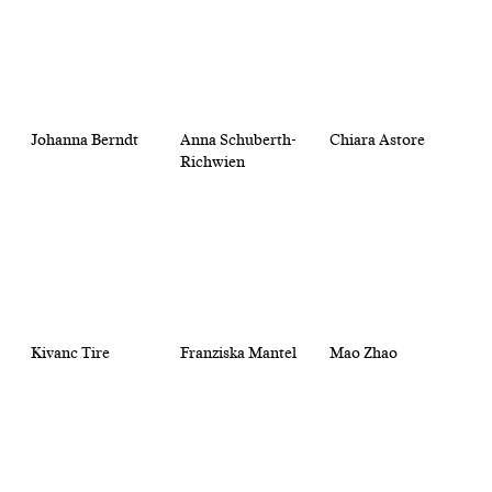
Johanna Berndt
Anna Schuberth-
Chiara Astore
Richwien
Kivanc Tire
Franziska Mantel
Mao Zhao