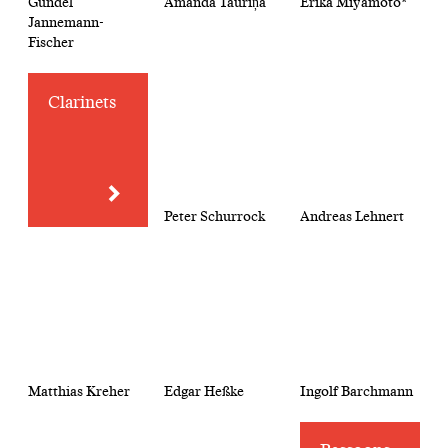
Gundel
Amanda Tauriņa
Erika Miyamoto*
Jannemann-
Fischer
Clarinets
Peter Schurrock
Andreas Lehnert
Matthias Kreher
Edgar Heßke
Ingolf Barchmann