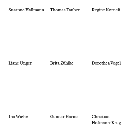
Susanne Hallmann
Thomas Tauber
Regine Korneli
Liane Unger
Brita Zühlke
Dorothea Vogel
Ina Wiehe
Gunnar Harms
Christian
Hofmann-Krug