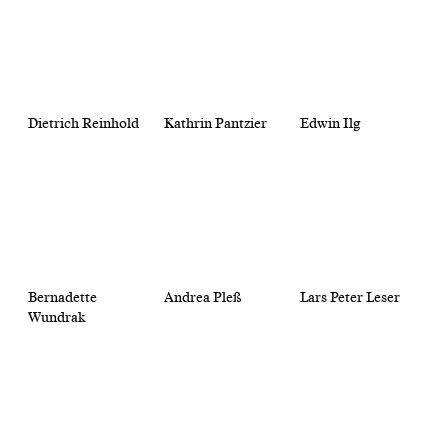
Dietrich Reinhold
Kathrin Pantzier
Edwin Ilg
Bernadette
Andrea Pleß
Lars Peter Leser
Wundrak