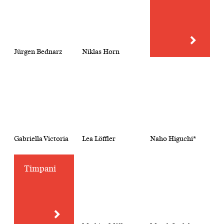
Jürgen Bednarz
Niklas Horn
Gabriella Victoria
Lea Löffler
Naho Higuchi*
Timpani