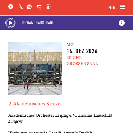
Hauptregion der Seite anspringen
Spielplan-Kalender anspringen
Genre-Navigation anspringen
MENÜ
GEWANDHAUS RADIO
MO
14. DEZ 2026
20 UHR
GROSSER SAAL
2. Akademisches Konzert
Akademisches Orchester Leipzig e. V., Thomas Hauschild
Dirigent