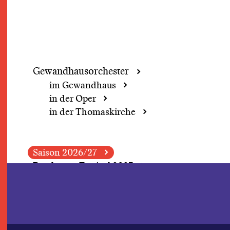
Gewandhaus­orchester
im Gewandhaus
in der Oper
in der Thomaskirche
Saison 2026/27
Beethoven Festival 2027
Demokratie-Wochenende
Grosse Concerte
Perspektivwechsel
Fokus: Herbert Blomstedt