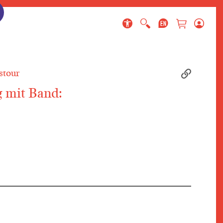
ringen
gen
en
stour
g mit Band: