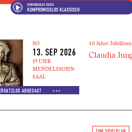
Hauptregion der Seite ansp
Spielplan-Kalender ansprin
Genre-Navigation anspring
GEWANDHAUS RADIO
KOMPROMISSLOS KLASSISCH
SO
40 Jahre Jubiläum
13. SEP 2026
Claudia Jun
19 UHR
MENDELSSOHN-
SAAL
ERSATZLOS ABGESAGT
ZUM SPIELPLAN