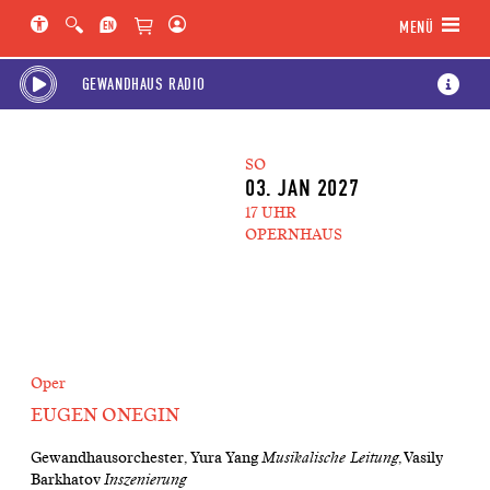
Hauptregion der Seite anspringen
Spielplan-Kalender anspringen
Genre-Navigation anspringen
MENÜ
GEWANDHAUS RADIO
SO
03. JAN 2027
17 UHR
OPERNHAUS
Oper
EUGEN ONEGIN
Gewandhausorchester, Yura Yang
Musikalische Leitung
, Vasily
Barkhatov
Inszenierung