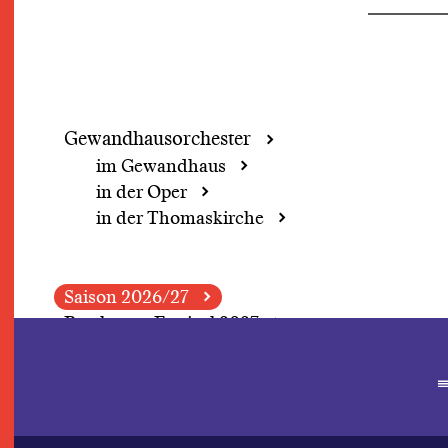
Gewandhaus­orchester
im Gewandhaus
in der Oper
in der Thomaskirche
Saison 2026/27
Beethoven Festival 2027
Demokratie-Wochenende
Grosse Concerte
Perspektivwechsel
Fokus: Herbert Blomstedt