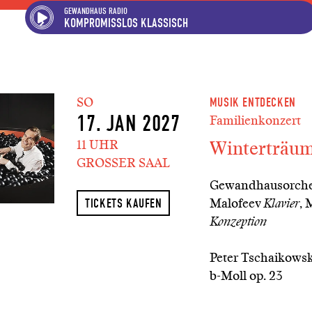
Hauptregion der Seite ansp
Spielplan-Kalender ansprin
Genre-Navigation anspring
GEWANDHAUS RADIO
KOMPROMISSLOS KLASSISCH
SO
MUSIK ENTDECKEN
17. JAN 2027
Familienkonzert
Winterträum
11 UHR
GROSSER SAAL
Gewandhausorches
Malofeev
Klavier
, 
TICKETS KAUFEN
Konzeption
Peter Tschaikowsk
b-Moll op. 23