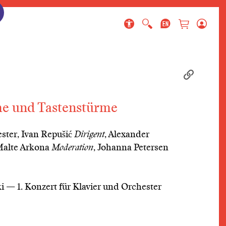
ringen
gen
en
e und Tastenstürme
ter, Ivan Repušić
Dirigent
, Alexander
Malte Arkona
Moderation
, Johanna Petersen
i — 1. Konzert für Klavier und Orchester