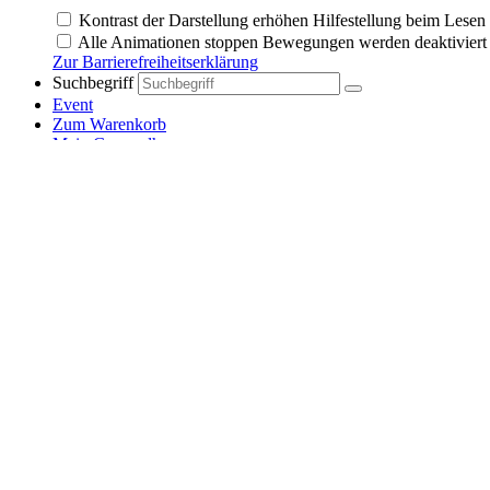
Kontrast der Darstellung erhöhen
Hilfestellung beim Lese
Alle Animationen stoppen
Bewegungen werden deaktiviert 
Zur Barrierefreiheitserklärung
Suchbegriff
Event
Zum Warenkorb
Mein Gewandhaus
Menü:
Abonnements
Ticketinformationen
Gewandhaus zu Leipzig
Gewandhaus mieten
Engagement
Sponsors Club
Mediathek
Stellenangebote
Anfahrt & Parken
Newsletter
Presse
Kontakt