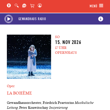
Hauptregion der Seite anspringen
Spielplan-Kalender anspringen
Genre-Navigation anspringen
MENÜ
GEWANDHAUS RADIO
SO
15. NOV 2026
17 UHR
OPERNHAUS
Oper
LA BOHÈME
Gewandhausorchester, Friedrich Praetorius
Musikalische
Leitung
, Peter Konwitschny
Inszenierung