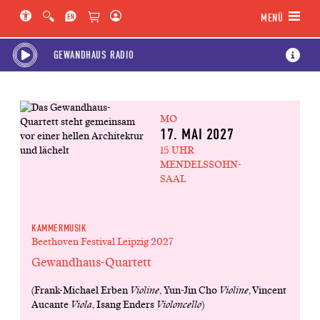
Hauptregion der Seite anspringen
Spielplan-Kalender anspringen
Genre-Navigation anspringen
MENÜ
GEWANDHAUS RADIO
MO
17. MAI 2027
15 UHR
MENDELSSOHN-
SAAL
KAMMERMUSIK
Beethoven Festival Leipzig 2027
Gewandhaus-Quartett
(Frank-Michael Erben
Violine
, Yun-Jin Cho
Violine
, Vincent
Aucante
Viola
, Isang Enders
Violoncello
)