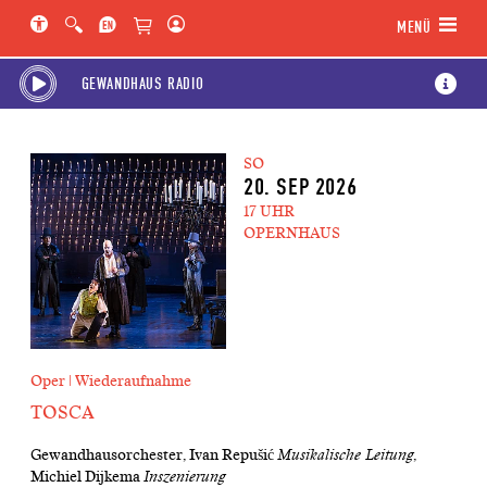
Hauptregion der Seite anspringen
Spielplan-Kalender anspringen
Genre-Navigation anspringen
MENÜ
GEWANDHAUS RADIO
SO
20. SEP 2026
17 UHR
OPERNHAUS
Oper | Wiederaufnahme
TOSCA
Gewandhausorchester, Ivan Repušić
Musikalische Leitung
,
Michiel Dijkema
Inszenierung