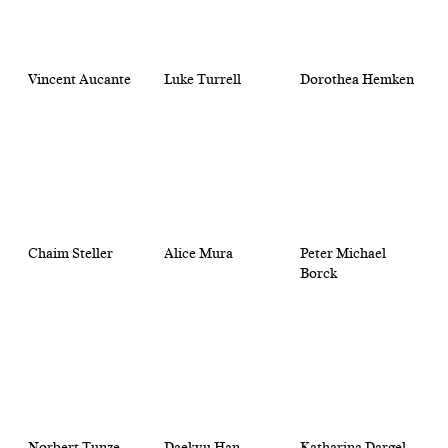
Vincent Aucante
Luke Turrell
Dorothea Hemken
Chaim Steller
Alice Mura
Peter Michael
Borck
Norbert Tunze
Daekyu Han
Katharina Dargel