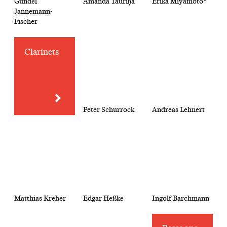
Gundel
Amanda Tauriņa
Erika Miyamoto*
Jannemann-
Fischer
Clarinets
Peter Schurrock
Andreas Lehnert
Matthias Kreher
Edgar Heßke
Ingolf Barchmann