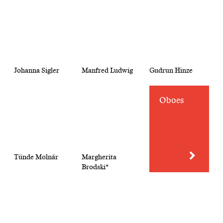
Johanna Sigler
Manfred Ludwig
Gudrun Hinze
Oboes
Tünde Molnár
Margherita
Brodski*