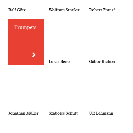
Ralf Götz
Wolfram Straßer
Robert Franz*
Trumpets
Lukas Beno
Gábor Richter
Jonathan Müller
Szabolcs Schütt
Ulf Lehmann