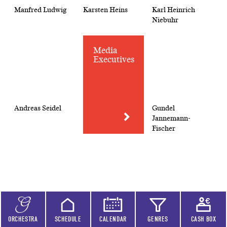
Manfred Ludwig
Karsten Heins
Karl Heinrich
Niebuhr
Media
Executives
Andreas Seidel
Gundel
Jannemann-
Fischer
Jonathan Müller
Regine Korneli
Ralf Götz
ORCHESTRA
SCHEDULE
CALENDAR
GENRES
CASH BOX