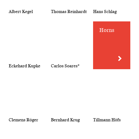
Albert Kegel
Thomas Reinhardt
Hans Schlag
Horns
Eckehard Kupke
Carlos Soares*
Clemens Röger
Bernhard Krug
Tillmann Höfs