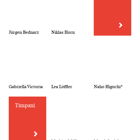
Jürgen Bednarz
Niklas Horn
Gabriella Victoria
Lea Löffler
Naho Higuchi*
Timpani