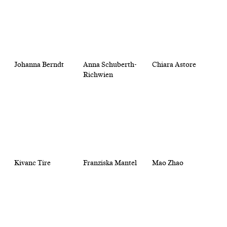
Johanna Berndt
Anna Schuberth-
Chiara Astore
Richwien
Kivanc Tire
Franziska Mantel
Mao Zhao