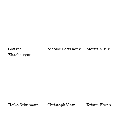
Gayane
Nicolas Defranoux
Moritz Klauk
Khachatryan
Heiko Schumann
Christoph Vietz
Kristin Elwan