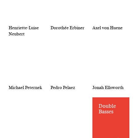
Henriette-Luise
Dorothée Erbiner
Axel von Huene
Neubert
Michael Peternek
Pedro Pelaez
Jonah Ellsworth
Double
Basses