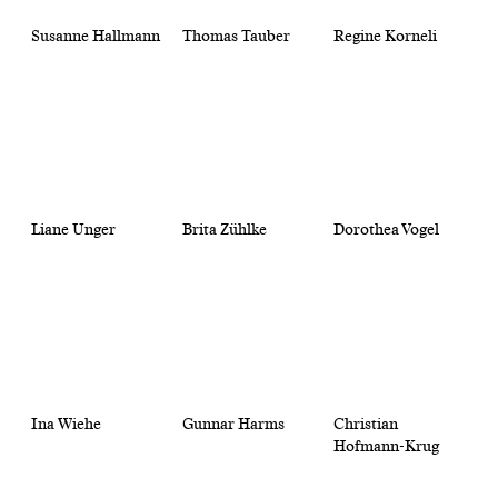
Susanne Hallmann
Thomas Tauber
Regine Korneli
Liane Unger
Brita Zühlke
Dorothea Vogel
Ina Wiehe
Gunnar Harms
Christian
Hofmann-Krug