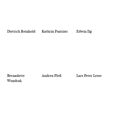
Dietrich Reinhold
Kathrin Pantzier
Edwin Ilg
Bernadette
Andrea Pleß
Lars Peter Leser
Wundrak