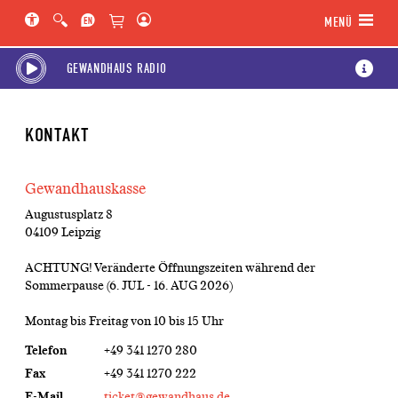
Hauptregion der Seite anspringen
Spielplan-Kalender anspringen
Genre-Navigation anspringen
MENÜ
GEWANDHAUS RADIO
KONTAKT
Gewandhauskasse
Augustusplatz 8
04109 Leipzig
ACHTUNG! Veränderte Öffnungszeiten während der
Sommerpause (6. JUL - 16. AUG 2026)
Montag bis Freitag von 10 bis 15 Uhr
Telefon
+49 341 1270 280
Fax
+49 341 1270 222
E-Mail
ticket
@gewandhaus.de