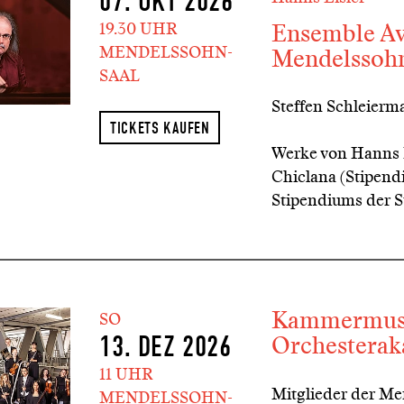
07. OKT 2026
Ensemble Av
19.30 UHR
MENDELSSOHN-
Mendelssoh
SAAL
Steffen Schleier
TICKETS KAUFEN
Werke von Hanns Ei
Chiclana (Stipend
Stipendiums der S
Kammermusi
SO
Orchestera
13. DEZ 2026
11 UHR
Mitglieder der M
MENDELSSOHN-