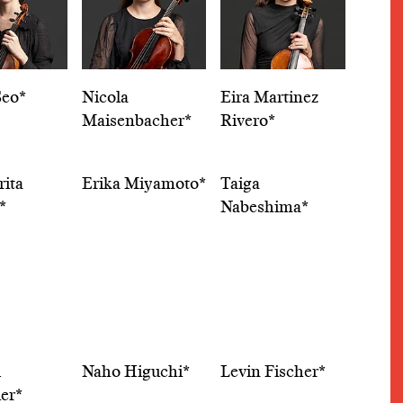
Seo*
Nicola
Eira Martinez
Maisenbacher*
Rivero*
ita
Erika Miyamoto*
Taiga
*
Nabeshima*
l
Naho Higuchi*
Levin Fischer*
uer*