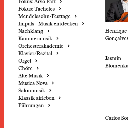
Fokus: Arvo Pärt
Fokus: Tacheles
Mendelssohn-Festtage
Impuls - Musik entdecken
Henrique
Nachklang
Gonçalve
Kammermusik
Orchesterakademie
Klavier/Rezital
Jasmin
Orgel
Blomenk
Chöre
Alte Musik
Musica Nova
Salonmusik
Klassik airleben
Führungen
Carlos So