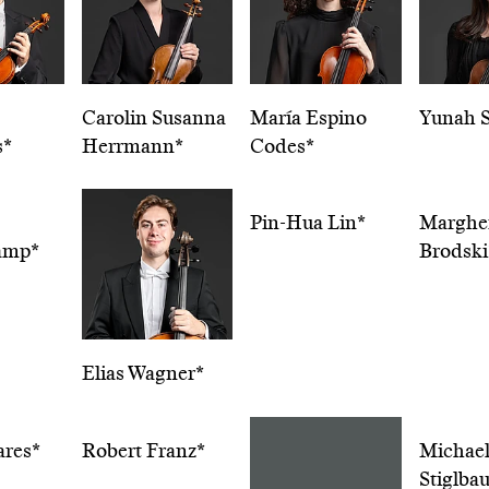
Carolin Susanna
María Espino
Yunah 
s*
Herrmann*
Codes*
Pin-Hua Lin*
Margher
amp*
Brodski
Elias Wagner*
ares*
Robert Franz*
Michae
Stiglba