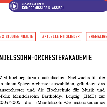
Hauptregion der Seite ansp
Spielplan-Kalender ansprin
Genre-Navigation anspring
GEWANDHAUS RADIO
KOMPROMISSLOS KLASSISCH
 & STUDIENINHALTE
AKTUELLE MITGLIEDER
EHEMALIGE
ENDELSSOHN-ORCHESTERAKADEMIE
Ziel hochbegabten musikalischen Nachwuchs für die
 in einem Spitzenorchester auszubilden, gründeten das
usorchester und die Hochschule für Musik und
»Felix Mendelssohn Bartholdy« Leipzig (HMT) zur
004/2005 die »Mendelssohn-Orchesterakademie«