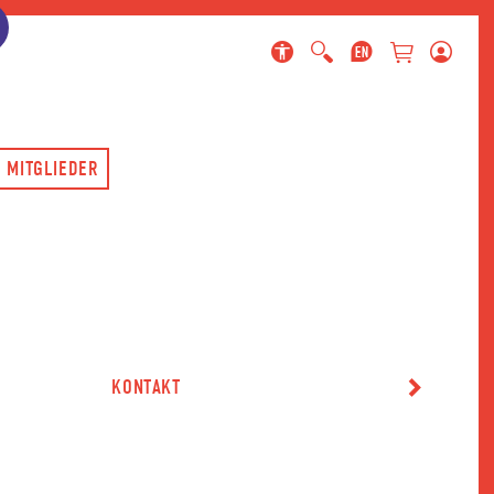
ringen
gen
en
 MITGLIEDER
KONTAKT