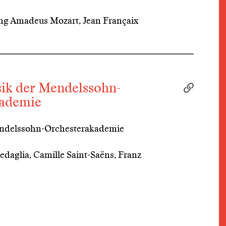
ng Amadeus Mozart, Jean Françaix
k der Mendelssohn-
kademie
endelssohn-Orchesterakademie
edaglia, Camille Saint-Saëns, Franz