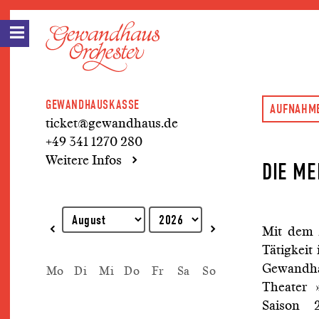
GEWANDHAUSKASSE
AUFNAHME
ticket@gewandhaus.de
+49 341 1270 280
Weitere Infos
DIE M
Erklärung zur Tastaturbedienung
Mit dem 
Tätigkeit
Gewandha
Mo
Di
Mi
Do
Fr
Sa
So
Theater 
Saison 2