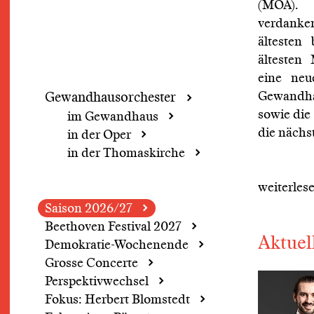
(MOA). 
verdanke
ältesten
ältesten
eine neu
Gewandhau
Gewandhaus­orchester
sowie die
im Gewandhaus
die nächs
in der Oper
in der Thomaskirche
weiterles
Saison 2026/27
Beethoven Festival 2027
Aktuel
Demokratie-Wochenende
Grosse Concerte
Perspektivwechsel
Fokus: Herbert Blomstedt