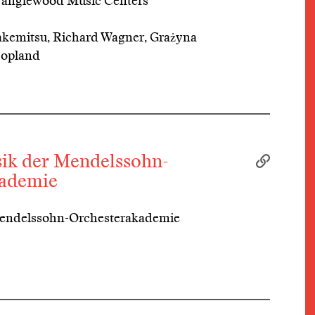
 Tanglewood Music Centers
akemitsu, Richard Wagner, Grażyna
Copland
k der Mendelssohn-
kademie
Mendelssohn-Orchesterakademie