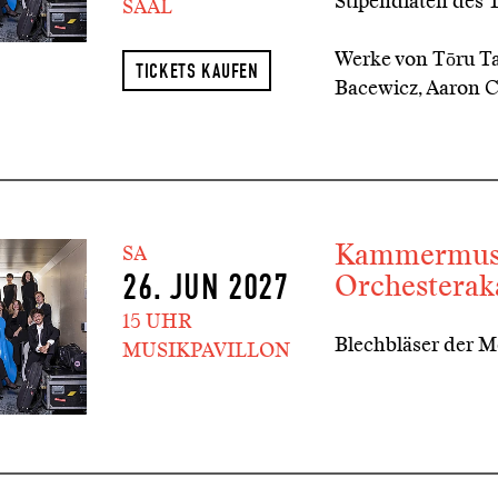
Stipendiaten des
SAAL
Werke von Tōru T
TICKETS KAUFEN
Bacewicz, Aaron 
Kammermusi
SA
Orchestera
26. JUN 2027
15 UHR
Blechbläser der 
MUSIKPAVILLON