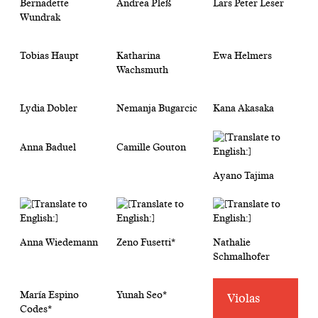
Bernadette
Andrea Pleß
Lars Peter Leser
Wundrak
Tobias Haupt
Katharina
Ewa Helmers
Wachsmuth
Lydia Dobler
Nemanja Bugarcic
Kana Akasaka
Anna Baduel
Camille Gouton
Ayano Tajima
Anna Wiedemann
Zeno Fusetti*
Nathalie
Schmalhofer
María Espino
Yunah Seo*
Violas
Codes*