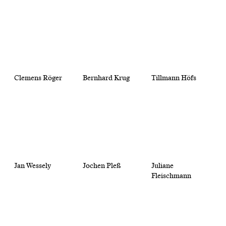
Clemens Röger
Bernhard Krug
Tillmann Höfs
Jan Wessely
Jochen Pleß
Juliane
Fleischmann