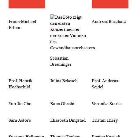
Frank-Michael
Andreas Buschatz
Erben
Sebastian
Breuninger
Prof. Henrik
Julius Bekesch
Prof. Andreas
Hochschild
Seidel
Yun-Jin Cho
Kana Ohashi
Veronika Starke
Sara Astore
Elisabeth Dingstad
Tristan Thery
Susanne Hallmann
Thomas Tauber
Regine Korneli