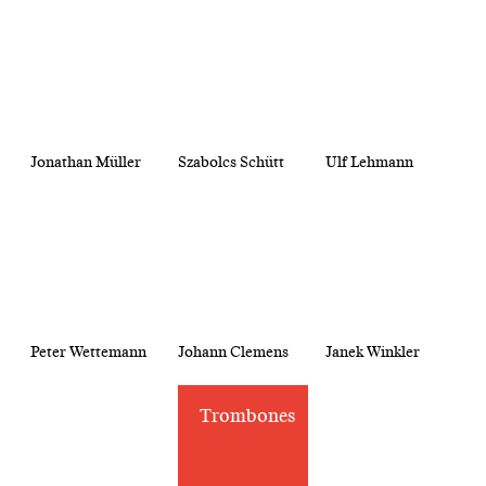
Jonathan Müller
Szabolcs Schütt
Ulf Lehmann
Peter Wettemann
Johann Clemens
Janek Winkler
Trombones