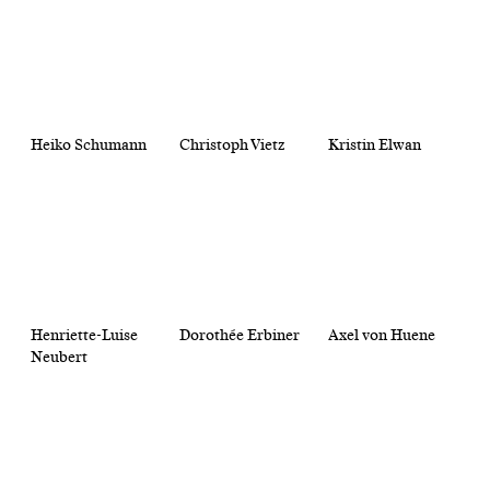
Heiko Schumann
Christoph Vietz
Kristin Elwan
Henriette-Luise
Dorothée Erbiner
Axel von Huene
Neubert