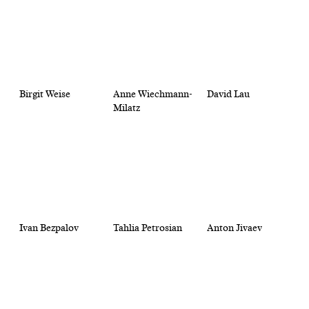
Birgit Weise
Anne Wiechmann-
David Lau
Milatz
Ivan Bezpalov
Tahlia Petrosian
Anton Jivaev