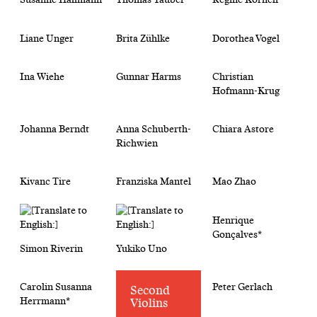
Liane Unger
Brita Zühlke
Dorothea Vogel
Ina Wiehe
Gunnar Harms
Christian
Hofmann-Krug
Johanna Berndt
Anna Schuberth-
Chiara Astore
Richwien
Kivanc Tire
Franziska Mantel
Mao Zhao
Henrique
Gonçalves*
Simon Riverin
Yukiko Uno
Carolin Susanna
Peter Gerlach
Second
Herrmann*
Violins