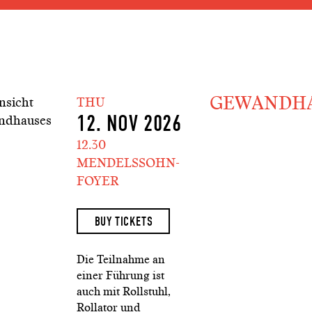
Jump to main section of the
Jump to schedule
Jump to genre navigation
GEWANDH
THU
12. NOV 2026
12.30
MENDELSSOHN-
FOYER
BUY TICKETS
Die Teilnahme an
einer Führung ist
auch mit Rollstuhl,
Rollator und