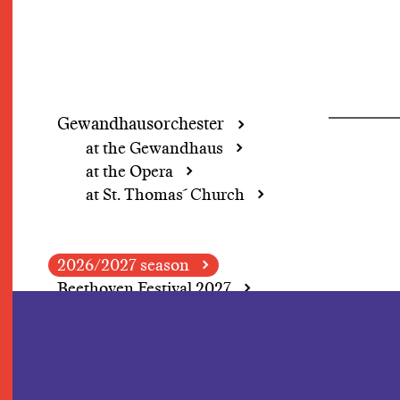
Gewandhausorchester
at the Gewandhaus
at the Opera
at St. Thomas´ Church
2026/2027 season
Beethoven Festival 2027
Grosse Concerte
A change of perspective
In Focus: Herbert
Blomstedt