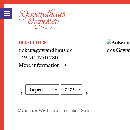
TICKET OFFICE
ticket@gewandhaus.de
+49 341 1270 280
More information
Explanation of keyboard operations
Mon
Tue
Wed
Thu
Fri
Sat
Sun