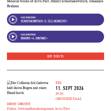
Musical works of Arvo Pärt, Dmitri Schostakowitsch, Johannes
Brahms
KURZ REINHÖREN!
SCHOSTAKOWITSCH »2. CELLOKONZERT«
KURZ REINHÖREN!
BRAHMS »4. SINFONIE«
BUY TICKETS
FRI
11. SEPT 2026
19.30
GROSSER SAAL
GROSSE CONCERTE
Fokus: Gewandhauskomponist Arvo Pärt