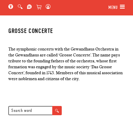
Jump to main section of the page
Jump to schedule
Jump to genre navigation
MENU
GROSSE CONCERTE
The symphonic concerts with the Gewandhaus Orchestra in
the Gewandhaus are called ‘Grosse Concerte’. The name pays
tribute to the founding fathers of the orchestra, whose first
formation was engaged by the music society ‘Das Grosse
Concert’, founded in 1743. Members of this musical association
were noblemen and citizens of the city.