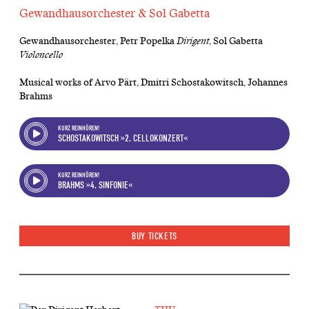
Gewandhausorchester & Sol Gabetta
Gewandhausorchester, Petr Popelka
Dirigent
, Sol Gabetta
Violoncello
Musical works of Arvo Pärt, Dmitri Schostakowitsch, Johannes
Brahms
KURZ REINHÖREN!
SCHOSTAKOWITSCH »2. CELLOKONZERT«
KURZ REINHÖREN!
BRAHMS »4. SINFONIE«
BUY TICKETS