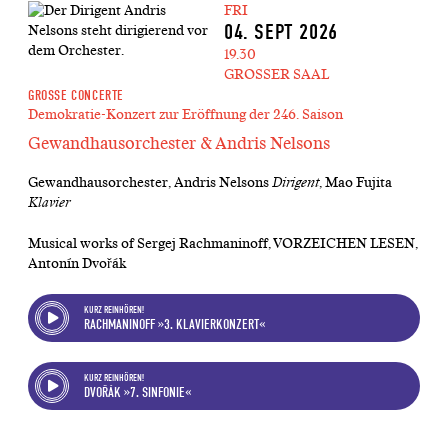
FRI
04. SEPT 2026
19.30
GROSSER SAAL
GROSSE CONCERTE
Demokratie-Konzert zur Eröffnung der 246. Saison
Gewandhausorchester & Andris Nelsons
Gewandhausorchester, Andris Nelsons
Dirigent
, Mao Fujita
Klavier
Musical works of Sergej Rachmaninoff, VORZEICHEN LESEN,
Antonín Dvořák
KURZ REINHÖREN!
RACHMANINOFF »3. KLAVIERKONZERT«
KURZ REINHÖREN!
DVOŘÁK »7. SINFONIE«