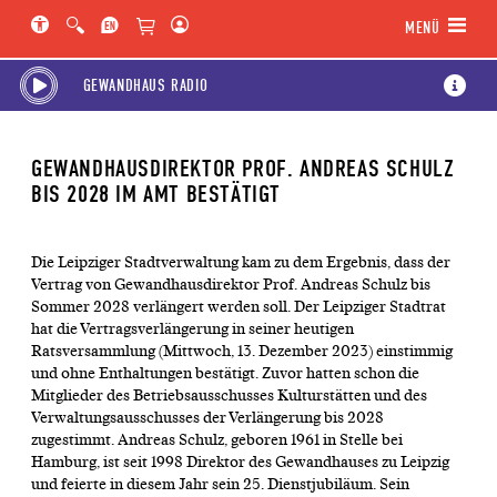
Hauptregion der Seite anspringen
Spielplan-Kalender anspringen
Genre-Navigation anspringen
MENÜ
GEWANDHAUS RADIO
GEWANDHAUSDIREKTOR PROF. ANDREAS SCHULZ
BIS 2028 IM AMT BESTÄTIGT
Die Leipziger Stadtverwaltung kam zu dem Ergebnis, dass der
Vertrag von Gewandhausdirektor Prof. Andreas Schulz bis
Sommer 2028 verlängert werden soll. Der Leipziger Stadtrat
hat die Vertragsverlängerung in seiner heutigen
Ratsversammlung (Mittwoch, 13. Dezember 2023) einstimmig
und ohne Enthaltungen bestätigt. Zuvor hatten schon die
Mitglieder des Betriebsausschusses Kulturstätten und des
Verwaltungsausschusses der Verlängerung bis 2028
zugestimmt. Andreas Schulz, geboren 1961 in Stelle bei
Hamburg, ist seit 1998 Direktor des Gewandhauses zu Leipzig
und feierte in diesem Jahr sein 25. Dienstjubiläum. Sein