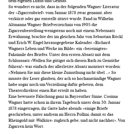
dem eigenen Luxus und Genuss.
So wundert es nicht, dass in der folgenden Wagner-Literatur
der »Zigarrenbrief« vom Januar 1878 zwar genannt, aber
verkürzt oder gar entstellt zitiert wurde. Fand in Wilhelm
Altmanns Wagner-Briefverzeichnis von 1905 die
Zigarrenbestellung wenigstens noch mit einem Nebensatz
Erwähnung, brachte der im gleichen Jahr von Sebastian Röckl
und Erich W. Engel herausgegebene Kalender »Richard
Wagners Leben und Werke im Bilde« ein »bereinigtes«
Faksimile des Briefes. Unter den ersten Absatz mit dem
Schlusssatz »Wollen Sie gütigst sich diesen Rath zu Gemüthe
führen!« war einfach der allerletzte Absatz montiert worden:
»Nehmen Sie mir diese kleine Zumuthung nicht übel ...« So
musste der Leser glauben, der ach so hochanständige Wagner
habe sogar noch um Verzeihung dafür gebeten, dem
Theaterdirektor einen Rat erteilt zu haben.
Eine bewusste Fälschung ganz in Bayreuther Sinne. Cosima
Wagner hatte schon in ihrem Tagebuch unter dem 30. Januar
1878 eingetragen, ihr Gatte habe abends »einige Briefe
geschrieben, unter andrem an Herrn Pollini, damit er das
Rheingold mit ›Walküre‹ zugleich gebe, und nicht nachher«. Von
Zigarren kein Wort.