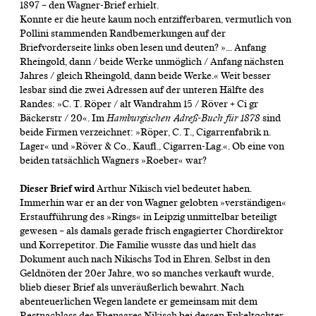
1897 – den Wagner-Brief erhielt.
Konnte er die heute kaum noch entzifferbaren, vermutlich von
Pollini stammenden Randbemerkungen auf der
Briefvorderseite links oben lesen und deuten? »... Anfang
Rheingold, dann / beide Werke unmöglich / Anfang nächsten
Jahres / gleich Rheingold, dann beide Werke.« Weit besser
lesbar sind die zwei Adressen auf der unteren Hälfte des
Randes: »C. T. Röper / alt Wandrahm 15 / Röver + Ci gr
Bäckerstr / 20«. Im
Hamburgischen Adreß-Buch für 1878
sind
beide Firmen verzeichnet: »Röper, C. T., Cigarrenfabrik n.
Lager« und »Röver & Co., Kaufl., Cigarren-Lag.«. Ob eine von
beiden tatsächlich Wagners »Roeber« war?
Dieser Brief wird
Arthur Nikisch viel bedeutet haben.
Immerhin war er an der von Wagner gelobten »verständigen«
Erstaufführung des »Rings« in Leipzig unmittelbar beteiligt
gewesen – als damals gerade frisch engagierter Chordirektor
und Korrepetitor. Die Familie wusste das und hielt das
Dokument auch nach Nikischs Tod in Ehren. Selbst in den
Geldnöten der 20er Jahre, wo so manches verkauft wurde,
blieb dieser Brief als unveräußerlich bewahrt. Nach
abenteuerlichen Wegen landete er gemeinsam mit dem
Restnachlass des Ehepaares Nikisch bei dessen Enkeltochter