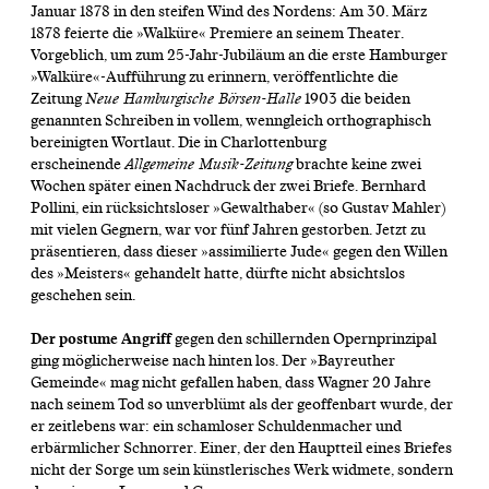
Januar 1878 in den steifen Wind des Nordens: Am 30. März
1878 feierte die »Walküre« Premiere an seinem Theater.
Vorgeblich, um zum 25-Jahr-Jubiläum an die erste Hamburger
»Walküre«-Aufführung zu erinnern, veröffentlichte die
Zeitung
Neue Hamburgische Börsen-Halle
1903 die beiden
genannten Schreiben in vollem, wenngleich orthographisch
bereinigten Wortlaut. Die in Charlottenburg
erscheinende
Allgemeine Musik-Zeitung
brachte keine zwei
Wochen später einen Nachdruck der zwei Briefe. Bernhard
Pollini, ein rücksichtsloser »Gewalthaber« (so Gustav Mahler)
mit vielen Gegnern, war vor fünf Jahren gestorben. Jetzt zu
präsentieren, dass dieser »assimilierte Jude« gegen den Willen
des »Meisters« gehandelt hatte, dürfte nicht absichtslos
geschehen sein.
Der postume Angriff
gegen den schillernden Opernprinzipal
ging möglicherweise nach hinten los. Der »Bayreuther
Gemeinde« mag nicht gefallen haben, dass Wagner 20 Jahre
nach seinem Tod so unverblümt als der geoffenbart wurde, der
er zeitlebens war: ein schamloser Schuldenmacher und
erbärmlicher Schnorrer. Einer, der den Hauptteil eines Briefes
nicht der Sorge um sein künstlerisches Werk widmete, sondern