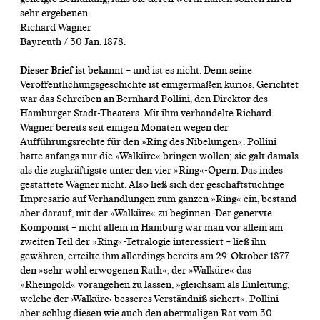
sehr ergebenen
Richard Wagner
Bayreuth / 30 Jan. 1878.
Dieser Brief ist
bekannt – und ist es nicht. Denn seine
Veröffentlichungsgeschichte ist einigermaßen kurios. Gerichtet
war das Schreiben an Bernhard Pollini, den Direktor des
Hamburger Stadt-Theaters. Mit ihm verhandelte Richard
Wagner bereits seit einigen Monaten wegen der
Aufführungsrechte für den »Ring des Nibelungen«. Pollini
hatte anfangs nur die »Walküre« bringen wollen; sie galt damals
als die zugkräftigste unter den vier »Ring«-Opern. Das indes
gestattete Wagner nicht. Also ließ sich der geschäftstüchtige
Impresario auf Verhandlungen zum ganzen »Ring« ein, bestand
aber darauf, mit der »Walküre« zu beginnen. Der genervte
Komponist – nicht allein in Hamburg war man vor allem am
zweiten Teil der »Ring«-Tetralogie interessiert – ließ ihn
gewähren, erteilte ihm allerdings bereits am 29. Oktober 1877
den »sehr wohl erwogenen Rath«, der »Walküre« das
»Rheingold« vorangehen zu lassen, »gleichsam als Einleitung,
welche der ›Walküre‹ besseres Verständniß sichert«. Pollini
aber schlug diesen wie auch den abermaligen Rat vom 30.