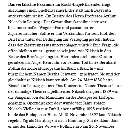
Das verfälschte Faksimile
im Röckl-Engel-Kalender trägt
allerdings einen Quellenvermerk, der statt nach Bayreuth
anderswohin weist: »Im Besitze des Herrn Professor Arthur
Nikisch in Leipzig.« Der Gewandhauskapellmeister war
bekanntermaßen Wagner-Fan und passionierter
Zigarrenraucher. Sollte er, mit Verständnis für sein Idol, den
Brief nur unter der Bedingung zur Verfügung gestellt haben,
dass der Zigarrenpassus unterschlagen würde? Eine Frage, die
offen bleiben muss – genauso wie jene, wie Nikisch in den
Besitz des Briefes gelangt ist. Hier indes sticht eine Option
geradezu ins Auge: Kein Jahr vor seinem Tod hatte Bernhard
Pollini die Koloratursopranistin Bianca Bianchi – mit
bürgerlichem Namen Bertha Schwarz – geheiratet. Sie und der
gleichaltrige Nikisch kannten sich. Am 24. März 1880 hatte
Bianchi in Leipzig gastiert. Das Konzert im Neuen Theater hatte
der damalige Theaterkapellmeister Nikisch dirigiert. 1889 war
die Sängerin von der Münchner an die Budapester Hofoper
gegangen. Operndirektor dort wurde vier Jahre später –
Nikisch. Vielleicht nur Zufall, aber auffällig: 1895 verließen
beide das Budapester Haus. Ab 18. November 1897 kam Nikisch
regelmäßig als Gastdirigent nach Hamburg. Gut denkbar, dass
er aus der Hand der Witwe – Pollini starb am 26. November