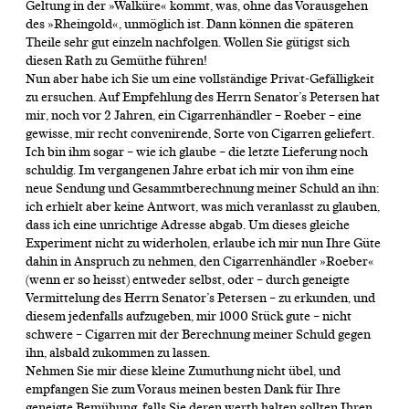
Geltung in der »Walküre« kommt, was, ohne das Vorausgehen
des »Rheingold«, unmöglich ist. Dann können die späteren
Theile sehr gut einzeln nachfolgen. Wollen Sie gütigst sich
diesen Rath zu Gemüthe führen!
Nun aber habe ich Sie um eine vollständige Privat-Gefälligkeit
zu ersuchen. Auf Empfehlung des Herrn Senator’s Petersen hat
mir, noch vor 2 Jahren, ein Cigarrenhändler – Roeber – eine
gewisse, mir recht convenirende, Sorte von Cigarren geliefert.
Ich bin ihm sogar – wie ich glaube – die letzte Lieferung noch
schuldig. Im vergangenen Jahre erbat ich mir von ihm eine
neue Sendung und Gesammtberechnung meiner Schuld an ihn:
ich erhielt aber keine Antwort, was mich veranlasst zu glauben,
dass ich eine unrichtige Adresse abgab. Um dieses gleiche
Experiment nicht zu widerholen, erlaube ich mir nun Ihre Güte
dahin in Anspruch zu nehmen, den Cigarrenhändler »Roeber«
(wenn er so heisst) entweder selbst, oder – durch geneigte
Vermittelung des Herrn Senator’s Petersen – zu erkunden, und
diesem jedenfalls aufzugeben, mir 1000 Stück gute – nicht
schwere – Cigarren mit der Berechnung meiner Schuld gegen
ihn, alsbald zukommen zu lassen.
Nehmen Sie mir diese kleine Zumuthung nicht übel, und
empfangen Sie zum Voraus meinen besten Dank für Ihre
geneigte Bemühung, falls Sie deren werth halten sollten Ihren