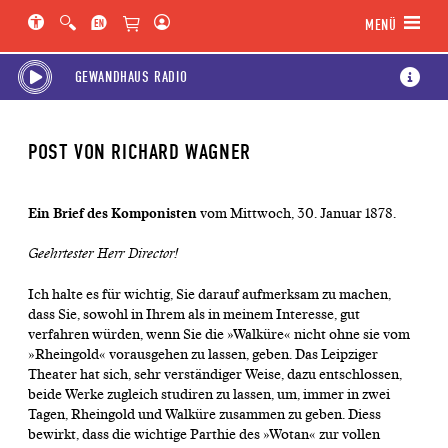
Hauptregion der Seite anspringen
Spielplan-Kalender anspringen
Genre-Navigation anspringen
MENÜ
GEWANDHAUS RADIO
POST VON RICHARD WAGNER
Ein Brief des Komponisten
vom Mittwoch, 30. Januar 1878.
Geehrtester Herr Director!
Ich halte es für wichtig, Sie darauf aufmerksam zu machen,
dass Sie, sowohl in Ihrem als in meinem Interesse, gut
verfahren würden, wenn Sie die »Walküre« nicht ohne sie vom
»Rheingold« vorausgehen zu lassen, geben. Das Leipziger
Theater hat sich, sehr verständiger Weise, dazu entschlossen,
beide Werke zugleich studiren zu lassen, um, immer in zwei
Tagen, Rheingold und Walküre zusammen zu geben. Diess
bewirkt, dass die wichtige Parthie des »Wotan« zur vollen