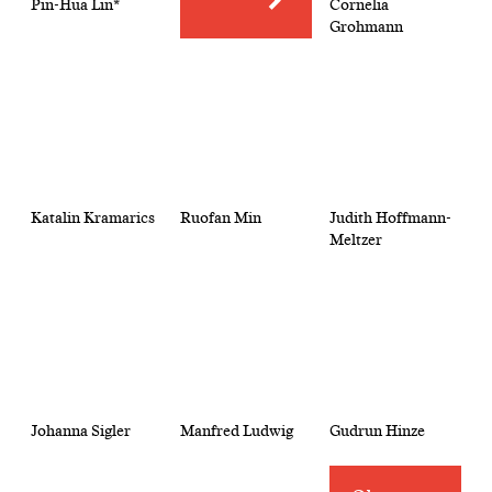
Pin-Hua Lin*
Cornelia
Grohmann
Katalin Kramarics
Ruofan Min
Judith Hoffmann-
Meltzer
Johanna Sigler
Manfred Ludwig
Gudrun Hinze