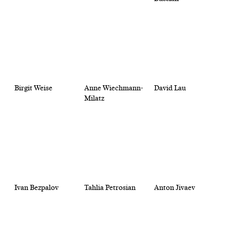
Birgit Weise
Anne Wiechmann-
David Lau
Milatz
Ivan Bezpalov
Tahlia Petrosian
Anton Jivaev