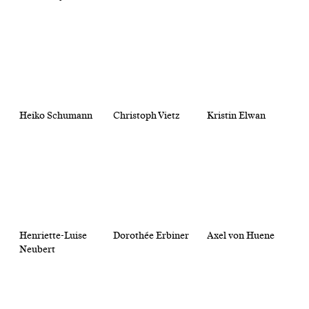
Heiko Schumann
Christoph Vietz
Kristin Elwan
Henriette-Luise
Dorothée Erbiner
Axel von Huene
Neubert