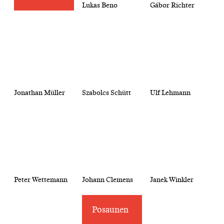
Lukas Beno
Gábor Richter
Jonathan Müller
Szabolcs Schütt
Ulf Lehmann
Peter Wettemann
Johann Clemens
Janek Winkler
Posaunen