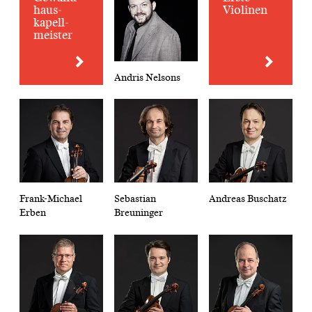
haus­
Violinen
kapell­
meister
Andris Nelsons
Frank-Michael
Sebastian
Andreas Buschatz
Erben
Breuninger