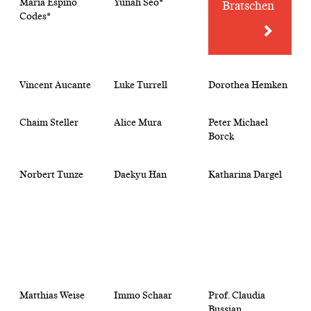
María Espino
Yunah Seo*
Bratschen
Codes*
Vincent Aucante
Luke Turrell
Dorothea Hemken
Chaim Steller
Alice Mura
Peter Michael
Borck
Norbert Tunze
Daekyu Han
Katharina Dargel
Matthias Weise
Immo Schaar
Prof. Claudia
Bussian