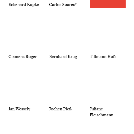
Eckehard Kupke
Carlos Soares*
Clemens Röger
Bernhard Krug
Tillmann Höfs
Jan Wessely
Jochen Pleß
Juliane
Fleischmann