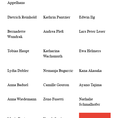
Appelhans
Dietrich Reinhold
Kathrin Pantzier
Edwin Ilg
Bernadette
Andrea Pleß
Lars Peter Leser
Wundrak
Tobias Haupt
Katharina
Ewa Helmers
Wachsmuth
Lydia Dobler
Nemanja Bugarcic
Kana Akasaka
Anna Baduel
Camille Gouton
Ayano Tajima
Anna Wiedemann
Zeno Fusetti
Nathalie
Schmalhofer