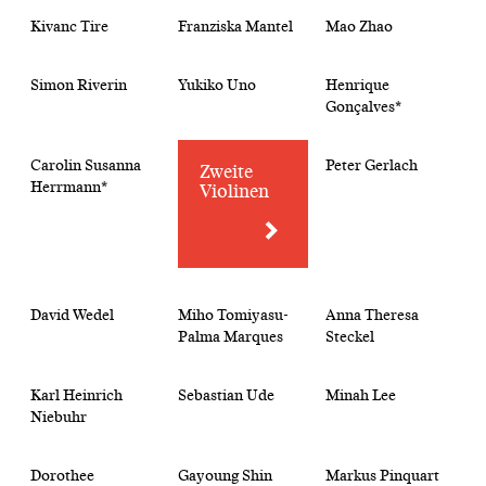
Kivanc Tire
Franziska Mantel
Mao Zhao
Simon Riverin
Yukiko Uno
Henrique
Gonçalves*
Carolin Susanna
Peter Gerlach
Zweite
Herrmann*
Violinen
David Wedel
Miho Tomiyasu-
Anna Theresa
Palma Marques
Steckel
Karl Heinrich
Sebastian Ude
Minah Lee
Niebuhr
Dorothee
Gayoung Shin
Markus Pinquart