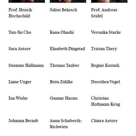
Prof. Henrik
Julius Bekesch
Prof. Andreas
Hochschild
Seidel
Yun-Jin Cho
Kana Ohashi
Veronika Starke
Sara Astore
Elisabeth Dingstad
Tristan Thery
Susanne Hallmann
Thomas Tauber
Regine Korneli
Liane Unger
Brita Zühlke
Dorothea Vogel
Ina Wiehe
Gunnar Harms
Christian
Hofmann-Krug
Johanna Berndt
Anna Schuberth-
Chiara Astore
Richwien