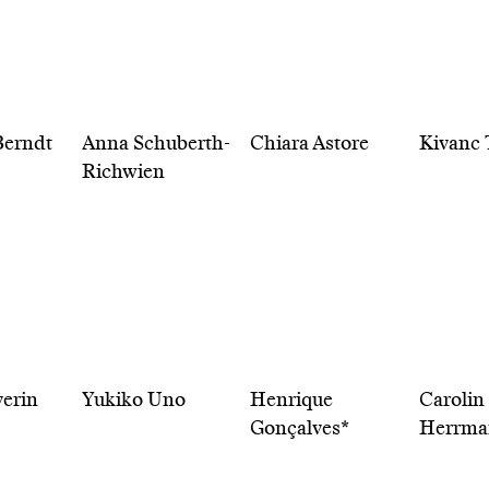
Berndt
Anna Schuberth-
Chiara Astore
Kivanc 
Richwien
erin
Yukiko Uno
Henrique
Carolin
Gonçalves*
Herrma