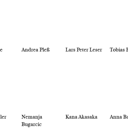
te
Andrea Pleß
Lars Peter Leser
Tobias 
ler
Nemanja
Kana Akasaka
Anna B
Bugarcic