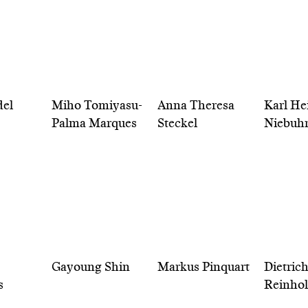
del
Miho Tomiyasu-
Anna Theresa
Karl He
Palma Marques
Steckel
Niebuh
Gayoung Shin
Markus Pinquart
Dietric
s
Reinho