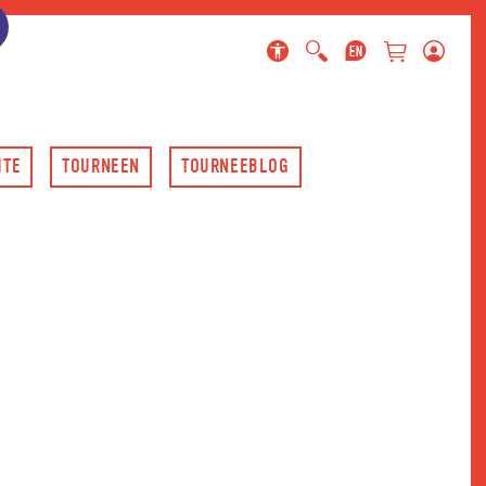
ringen
gen
en
HTE
TOURNEEN
TOURNEEBLOG