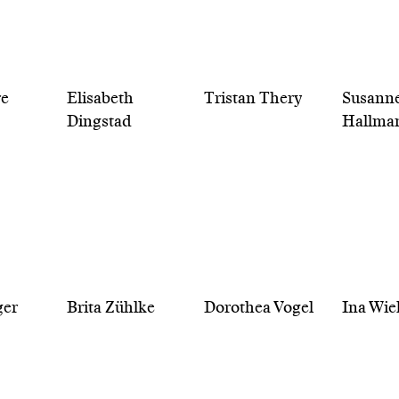
re
Elisabeth
Tristan Thery
Susann
Dingstad
Hallma
ger
Brita Zühlke
Dorothea Vogel
Ina Wie