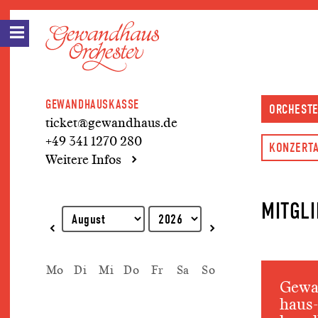
GEWANDHAUSKASSE
ORCHEST
ticket@gewandhaus.de
+49 341 1270 280
KONZERTA
Weitere Infos
MITGL
Erklärung zur Tastaturbedienung
Mo
Di
Mi
Do
Fr
Sa
So
Gewa
haus