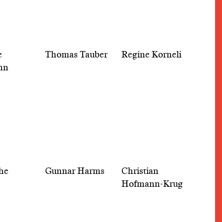
e
Thomas Tauber
Regine Korneli
nn
he
Gunnar Harms
Christian
Hofmann-Krug