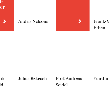
l­
er
Andris Nelsons
Frank-M
Erben
rik
Julius Bekesch
Prof. Andreas
Yun-Jin
ld
Seidel