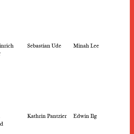
inrich
Sebastian Ude
Minah Lee
r
h
Kathrin Pantzier
Edwin Ilg
ld