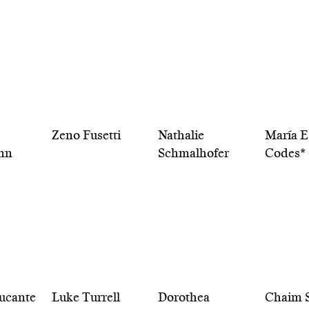
Zeno Fusetti
Nathalie
María E
nn
Schmalhofer
Codes*
ucante
Luke Turrell
Dorothea
Chaim S