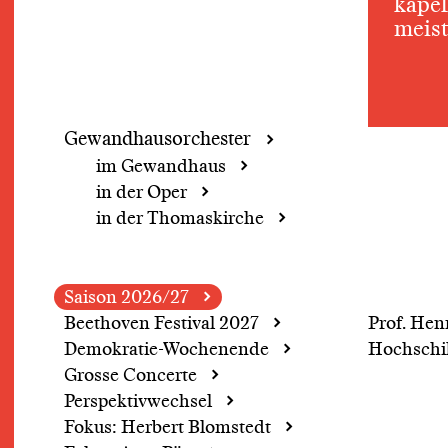
kapel
meist
Gewandhaus­orchester
im Gewandhaus
in der Oper
in der Thomaskirche
Saison 2026/27
Beethoven Festival 2027
Prof. Hen
Demokratie-Wochenende
Hochschi
Grosse Concerte
Perspektivwechsel
Fokus: Herbert Blomstedt