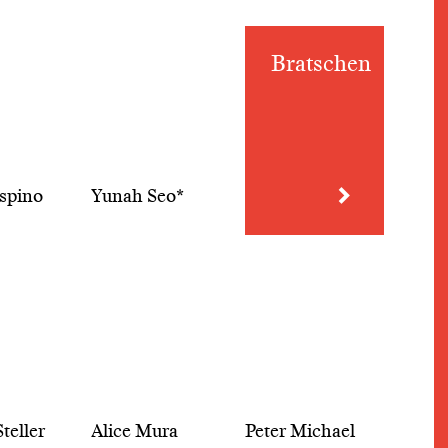
Bratschen
spino
Yunah Seo*
teller
Alice Mura
Peter Michael