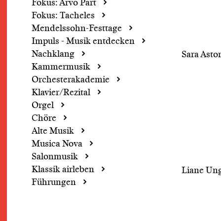
Fokus: Arvo Pärt
Fokus: Tacheles
Mendelssohn-Festtage
Impuls - Musik entdecken
Nachklang
Sara Asto
Kammermusik
Orchesterakademie
Klavier/Rezital
Orgel
Chöre
Alte Musik
Musica Nova
Salonmusik
Klassik airleben
Liane Un
Führungen