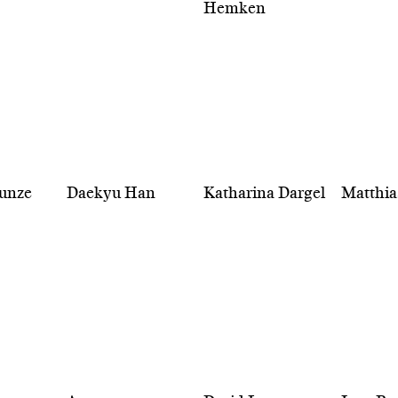
Hemken
Tunze
Daekyu Han
Katharina Dargel
Matthia