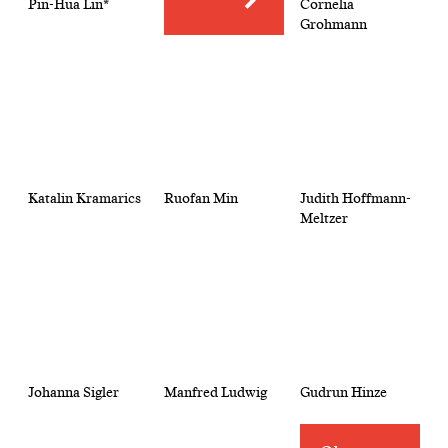
Pin-Hua Lin*
Cornelia
Grohmann
Katalin Kramarics
Ruofan Min
Judith Hoffmann-
Meltzer
Johanna Sigler
Manfred Ludwig
Gudrun Hinze