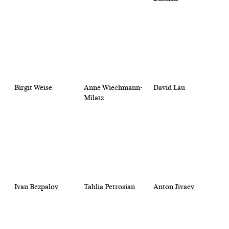
Birgit Weise
Anne Wiechmann-
David Lau
Milatz
Ivan Bezpalov
Tahlia Petrosian
Anton Jivaev