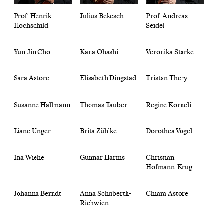
Prof. Henrik
Julius Bekesch
Prof. Andreas
Hochschild
Seidel
Yun-Jin Cho
Kana Ohashi
Veronika Starke
Sara Astore
Elisabeth Dingstad
Tristan Thery
Susanne Hallmann
Thomas Tauber
Regine Korneli
Liane Unger
Brita Zühlke
Dorothea Vogel
Ina Wiehe
Gunnar Harms
Christian
Hofmann-Krug
Johanna Berndt
Anna Schuberth-
Chiara Astore
Richwien