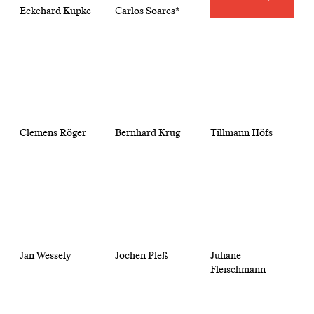
Eckehard Kupke
Carlos Soares*
Clemens Röger
Bernhard Krug
Tillmann Höfs
Jan Wessely
Jochen Pleß
Juliane
Fleischmann