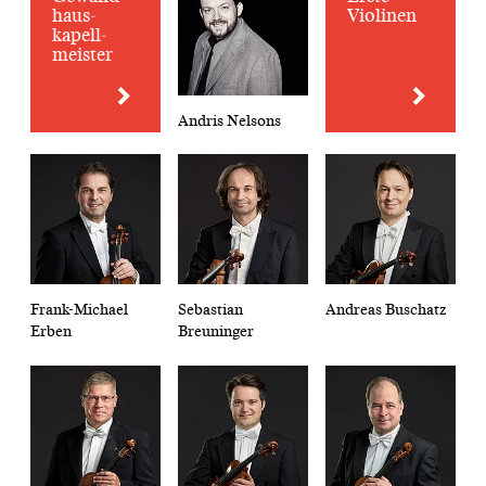
haus­
Violinen
kapell­
meister
Andris Nelsons
Frank-Michael
Sebastian
Andreas Buschatz
Erben
Breuninger