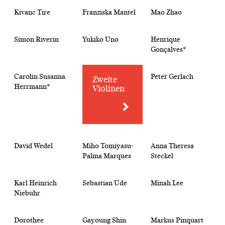
Kivanc Tire
Franziska Mantel
Mao Zhao
Simon Riverin
Yukiko Uno
Henrique
Gonçalves*
Carolin Susanna
Peter Gerlach
Zweite
Herrmann*
Violinen
David Wedel
Miho Tomiyasu-
Anna Theresa
Palma Marques
Steckel
Karl Heinrich
Sebastian Ude
Minah Lee
Niebuhr
Dorothee
Gayoung Shin
Markus Pinquart