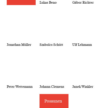
Lukas Beno
Gábor Richter
Jonathan Müller
Szabolcs Schütt
Ulf Lehmann
Peter Wettemann
Johann Clemens
Janek Winkler
Posaunen