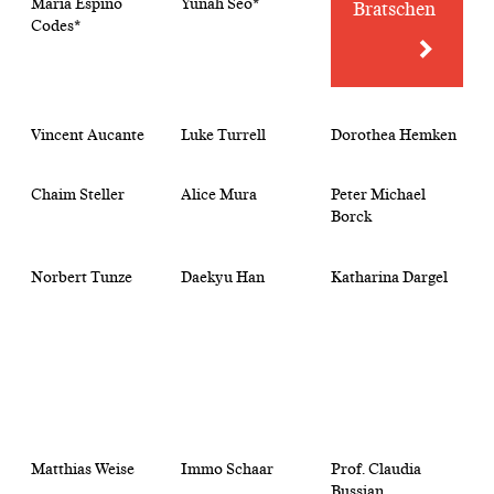
María Espino
Yunah Seo*
Bratschen
Codes*
Vincent Aucante
Luke Turrell
Dorothea Hemken
Chaim Steller
Alice Mura
Peter Michael
Borck
Norbert Tunze
Daekyu Han
Katharina Dargel
Matthias Weise
Immo Schaar
Prof. Claudia
Bussian