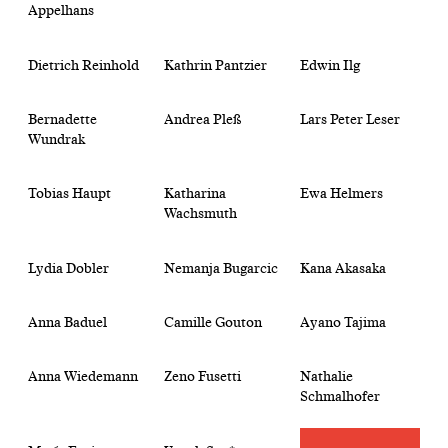
Appelhans
Dietrich Reinhold
Kathrin Pantzier
Edwin Ilg
Bernadette
Andrea Pleß
Lars Peter Leser
Wundrak
Tobias Haupt
Katharina
Ewa Helmers
Wachsmuth
Lydia Dobler
Nemanja Bugarcic
Kana Akasaka
Anna Baduel
Camille Gouton
Ayano Tajima
Anna Wiedemann
Zeno Fusetti
Nathalie
Schmalhofer