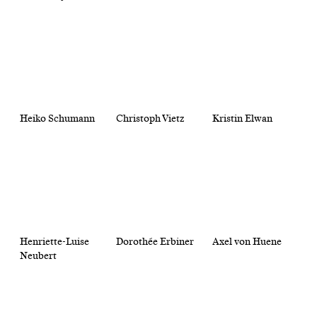
Heiko Schumann
Christoph Vietz
Kristin Elwan
Henriette-Luise
Dorothée Erbiner
Axel von Huene
Neubert