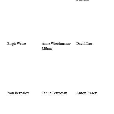
Birgit Weise
Anne Wiechmann-
David Lau
Milatz
Ivan Bezpalov
Tahlia Petrosian
Anton Jivaev