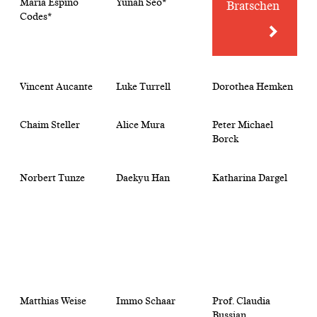
María Espino
Yunah Seo*
Bratschen
Codes*
Vincent Aucante
Luke Turrell
Dorothea Hemken
Chaim Steller
Alice Mura
Peter Michael
Borck
Norbert Tunze
Daekyu Han
Katharina Dargel
Matthias Weise
Immo Schaar
Prof. Claudia
Bussian