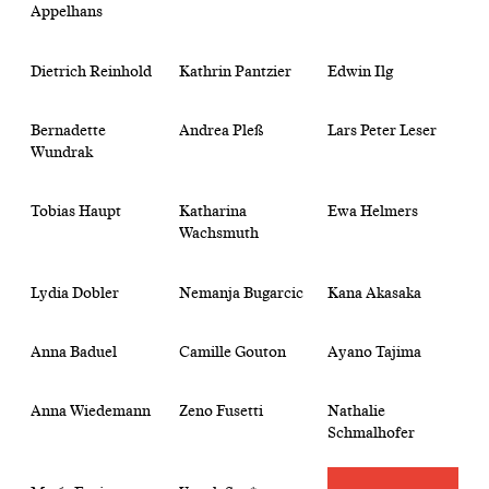
Appelhans
Dietrich Reinhold
Kathrin Pantzier
Edwin Ilg
Bernadette
Andrea Pleß
Lars Peter Leser
Wundrak
Tobias Haupt
Katharina
Ewa Helmers
Wachsmuth
Lydia Dobler
Nemanja Bugarcic
Kana Akasaka
Anna Baduel
Camille Gouton
Ayano Tajima
Anna Wiedemann
Zeno Fusetti
Nathalie
Schmalhofer