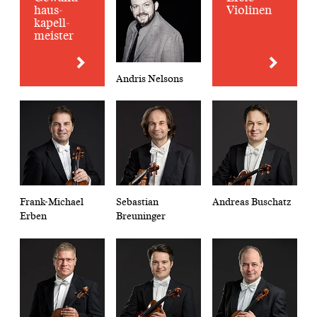
haus­
Violinen
kapell­
meister
Andris Nelsons
Frank-Michael
Sebastian
Andreas Buschatz
Erben
Breuninger