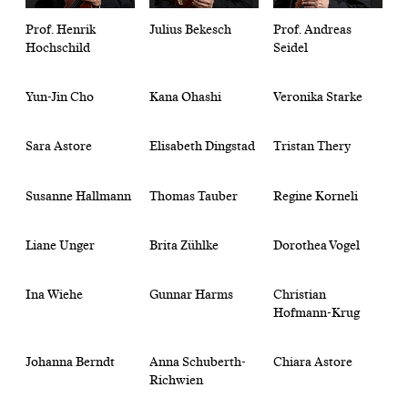
Prof. Henrik
Julius Bekesch
Prof. Andreas
Hochschild
Seidel
Yun-Jin Cho
Kana Ohashi
Veronika Starke
Sara Astore
Elisabeth Dingstad
Tristan Thery
Susanne Hallmann
Thomas Tauber
Regine Korneli
Liane Unger
Brita Zühlke
Dorothea Vogel
Ina Wiehe
Gunnar Harms
Christian
Hofmann-Krug
Johanna Berndt
Anna Schuberth-
Chiara Astore
Richwien