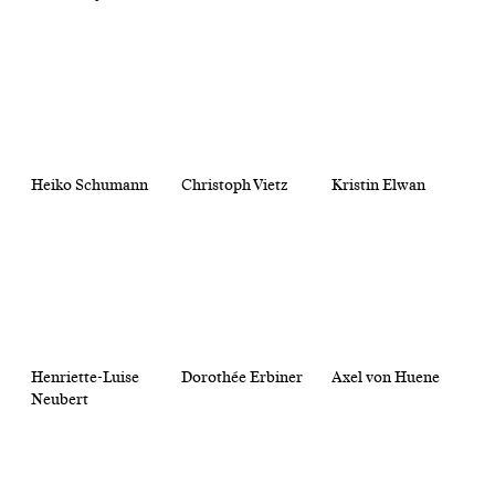
Heiko Schumann
Christoph Vietz
Kristin Elwan
Henriette-Luise
Dorothée Erbiner
Axel von Huene
Neubert