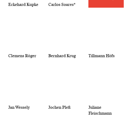
Eckehard Kupke
Carlos Soares*
Clemens Röger
Bernhard Krug
Tillmann Höfs
Jan Wessely
Jochen Pleß
Juliane
Fleischmann