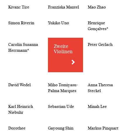
Kivanc Tire
Franziska Mantel
Mao Zhao
Simon Riverin
Yukiko Uno
Henrique
Gonçalves*
Carolin Susanna
Peter Gerlach
Zweite
Herrmann*
Violinen
David Wedel
Miho Tomiyasu-
Anna Theresa
Palma Marques
Steckel
Karl Heinrich
Sebastian Ude
Minah Lee
Niebuhr
Dorothee
Gayoung Shin
Markus Pinquart