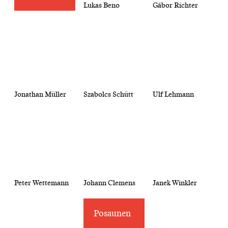
Lukas Beno
Gábor Richter
Jonathan Müller
Szabolcs Schütt
Ulf Lehmann
Peter Wettemann
Johann Clemens
Janek Winkler
Posaunen