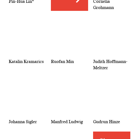
Pin-Hua Lin*
Cornelia
Grohmann
Katalin Kramarics
Ruofan Min
Judith Hoffmann-
Meltzer
Johanna Sigler
Manfred Ludwig
Gudrun Hinze