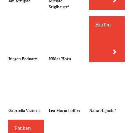
Jan Kruijsse
Michael
Stiglbauer*
Harfen
Jürgen Bednarz
Niklas Horn
Gabriella Victoria
Lea Maria Löffler
Naho Higuchi*
Pauken