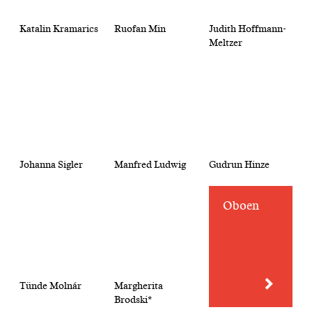
Katalin Kramarics
Ruofan Min
Judith Hoffmann-
Meltzer
Johanna Sigler
Manfred Ludwig
Gudrun Hinze
Oboen
Tünde Molnár
Margherita
Brodski*