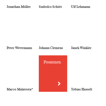
Jonathan Müller
Szabolcs Schütt
Ulf Lehmann
Peter Wettemann
Johann Clemens
Janek Winkler
Posaunen
Marco Malatesta*
Tobias Hasselt