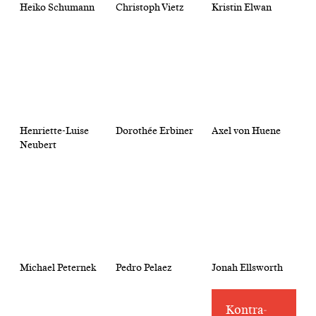
Heiko Schumann
Christoph Vietz
Kristin Elwan
Henriette-Luise
Dorothée Erbiner
Axel von Huene
Neubert
Michael Peternek
Pedro Pelaez
Jonah Ellsworth
Kontra­