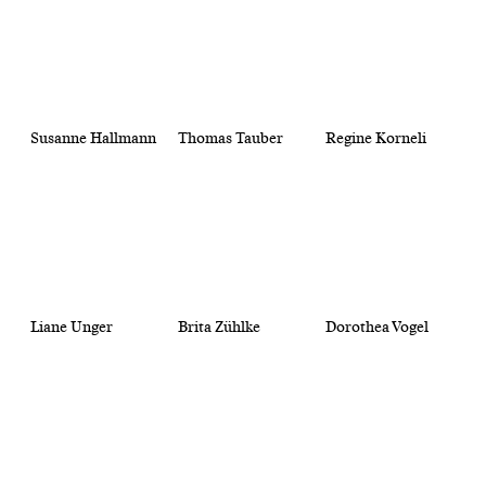
Susanne Hallmann
Thomas Tauber
Regine Korneli
Liane Unger
Brita Zühlke
Dorothea Vogel