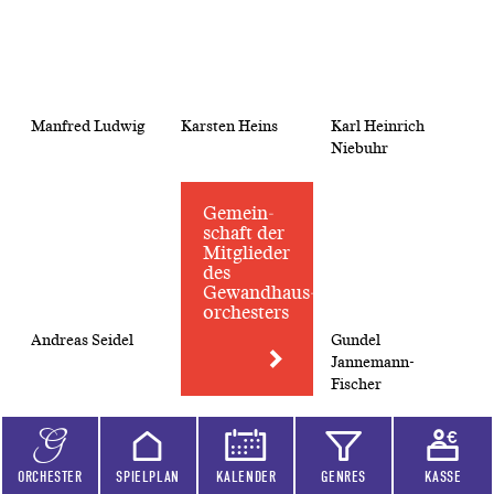
Manfred Ludwig
Karsten Heins
Karl Heinrich
Niebuhr
Gemein­
schaft der
Mitglieder
des
Gewandhaus­
orchesters
Andreas Seidel
Gundel
Jannemann-
Fischer
ORCHESTER
SPIELPLAN
KALENDER
GENRES
KASSE