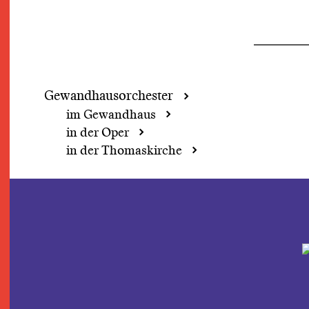
Gewandhaus­orchester
im Gewandhaus
in der Oper
in der Thomaskirche
Saison 2026/27
Beethoven Festival 2027
Demokratie-Wochenende
Grosse Concerte
Perspektivwechsel
Fokus: Herbert Blomstedt