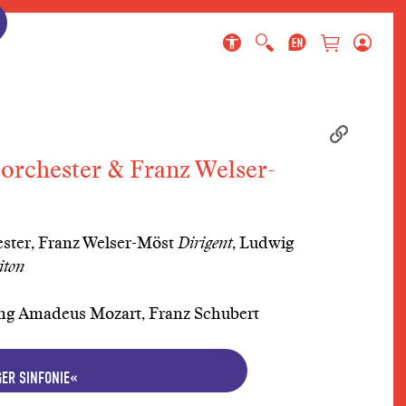
ringen
gen
en
rchester & Franz Welser-
ter, Franz Welser-Möst
Dirigent
, Ludwig
iton
ng Amadeus Mozart, Franz Schubert
ER SINFONIE«