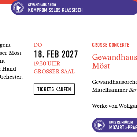
Hauptregion der Seite ansp
Spielplan-Kalender ansprin
Genre-Navigation anspring
GEWANDHAUS RADIO
KOMPROMISSLOS KLASSISCH
DO
GROSSE CONCERTE
18. FEB 2027
Gewandhauso
19.30 UHR
Möst
GROSSER SAAL
Gewandhausorches
TICKETS KAUFEN
Mittelhammer
Bar
Werke von Wolfga
KURZ REINHÖREN!
MOZART »PRAG