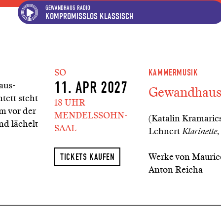
Hauptregion der Seite ansp
Spielplan-Kalender ansprin
Genre-Navigation anspring
GEWANDHAUS RADIO
KOMPROMISSLOS KLASSISCH
SO
KAMMERMUSIK
11. APR 2027
Gewandhaus-
18 UHR
MENDELSSOHN-
(Katalin Kramaric
SAAL
Lehnert
Klarinette
,
Werke von Maurice
TICKETS KAUFEN
Anton Reicha