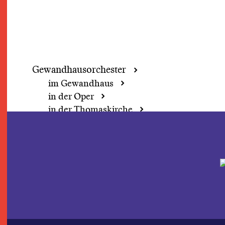
Gewandhaus­orchester
im Gewandhaus
in der Oper
in der Thomaskirche
Saison 2026/27
Beethoven Festival 2027
Demokratie-Wochenende
Grosse Concerte
Perspektivwechsel
Fokus: Herbert Blomstedt