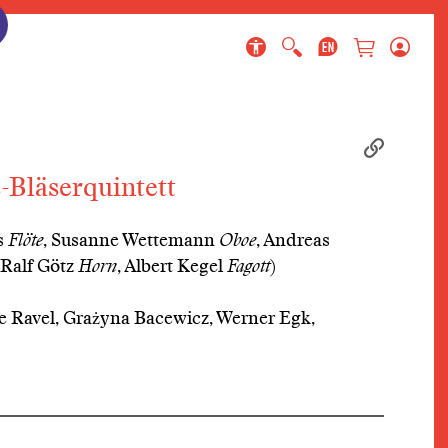
ringen
gen
en
Bläserquintett
s
Flöte
, Susanne Wettemann
Oboe
, Andreas
 Ralf Götz
Horn
, Albert Kegel
Fagott
)
 Ravel, Grażyna Bacewicz, Werner Egk,