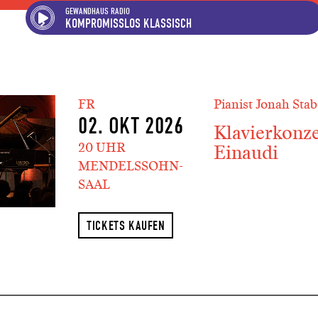
Hauptregion der Seite ansp
Spielplan-Kalender ansprin
Genre-Navigation anspring
GEWANDHAUS RADIO
KOMPROMISSLOS KLASSISCH
FR
Pianist Jonah Stab
02. OKT 2026
Klavierkonz
20 UHR
Einaudi
MENDELSSOHN-
SAAL
TICKETS KAUFEN