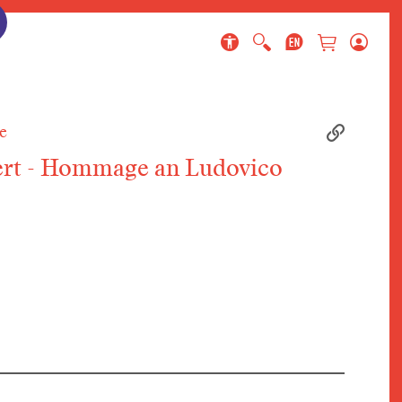
ringen
gen
en
e
ert - Hommage an Ludovico