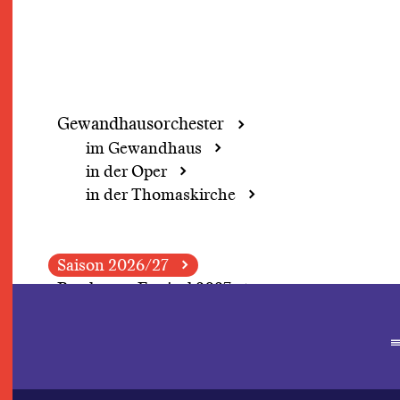
Gewandhaus­orchester
im Gewandhaus
in der Oper
in der Thomaskirche
Saison 2026/27
Beethoven Festival 2027
Demokratie-Wochenende
Grosse Concerte
Perspektivwechsel
Fokus: Herbert Blomstedt