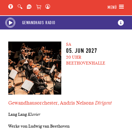
Hauptregion der Seite anspringen
Spielplan-Kalender anspringen
Genre-Navigation anspringen
MENÜ
GEWANDHAUS RADIO
SA
05. JUN 2027
20 UHR
BEETHOVENHALLE
Gewandhausorchester, Andris Nelsons
Dirigent
Lang Lang
Klavier
Werke von Ludwig van Beethoven