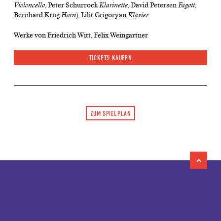
Violoncello
, Peter Schurrock
Klarinette
, David Petersen
Fagott
,
Bernhard Krug
Horn
), Lilit Grigoryan
Klavier
Werke von Friedrich Witt, Felix Weingartner
TICKETS KAUFEN
ZUM SPIELPLAN