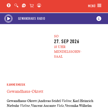
Hauptregion der Seite anspringen
Spielplan-Kalender anspringen
Genre-Navigation anspringen
MENÜ
GEWANDHAUS RADIO
SO
27. SEP 2026
18 UHR
MENDELSSOHN-
SAAL
KAMMERMUSIK
Gewandhaus-Oktett
Gewandhaus-Oktett (Andreas Seidel
Violine
, Karl Heinrich
Niebuhr
Violine
, Vincent Aucante
Viola
, Veronika Wilhelm