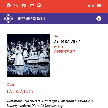
Hauptregion der Seite anspringen
Spielplan-Kalender anspringen
Genre-Navigation anspringen
MENÜ
GEWANDHAUS RADIO
SA
27. MRZ 2027
19 UHR
OPERNHAUS
Oper
LA TRAVIATA
Gewandhausorchester, Christoph Gedschold
Musikalische
Leitung
, Andreas Homoki
Inszenierung