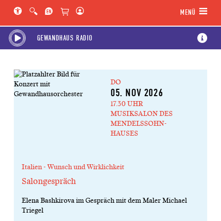
Hauptregion der Seite anspringen
Spielplan-Kalender anspringen
Genre-Navigation anspringen
MENÜ
GEWANDHAUS RADIO
DO
05. NOV 2026
17.30 UHR
MUSIKSALON DES
MENDELSSOHN-
HAUSES
Italien - Wunsch und Wirklichkeit
Salongespräch
Elena Bashkirova im Gespräch mit dem Maler Michael
Triegel