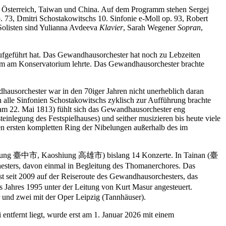
d, Österreich, Taiwan und China. Auf dem Programm stehen Sergej
 73, Dmitri Schostakowitschs 10. Sinfonie e-Moll op. 93, Robert
olisten sind Yulianna Avdeeva
Klavier
, Sarah Wegener
Sopran
,
ufgeführt hat. Das Gewandhausorchester hat noch zu Lebzeiten
erem am Konservatorium lehrte. Das Gewandhausorchester brachte
hausorchester war in den 70iger Jahren nicht unerheblich daran
on alle Sinfonien Schostakowitschs zyklisch zur Aufführung brachte
g am 22. Mai 1813) fühlt sich das Gewandhausorchester eng
inlegung des Festspielhauses) und seither musizieren bis heute viele
 ersten kompletten Ring der Nibelungen außerhalb des im
ichung 臺中市, Kaoshiung 高雄市) bislang 14 Konzerte. In Tainan (臺
esters, davon einmal in Begleitung des Thomanerchores. Das
st seit 2009 auf der Reiseroute des Gewandhausorchesters, das
 Jahres 1995 unter der Leitung von Kurt Masur angesteuert.
r und zwei mit der Oper Leipzig (Tannhäuser).
tfernt liegt, wurde erst am 1. Januar 2026 mit einem