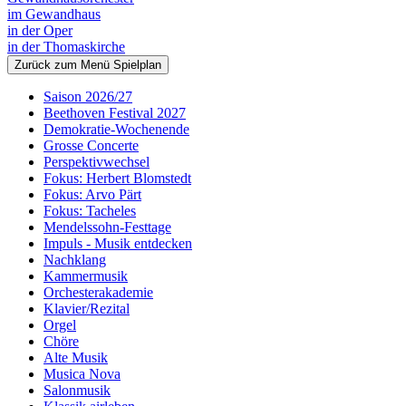
im Gewandhaus
in der Oper
in der Thomaskirche
Zurück zum Menü Spielplan
Saison 2026/27
Beethoven Festival 2027
Demokratie-Wochenende
Grosse Concerte
Perspektivwechsel
Fokus: Herbert Blomstedt
Fokus: Arvo Pärt
Fokus: Tacheles
Mendelssohn-Festtage
Impuls - Musik entdecken
Nachklang
Kammermusik
Orchesterakademie
Klavier/Rezital
Orgel
Chöre
Alte Musik
Musica Nova
Salonmusik