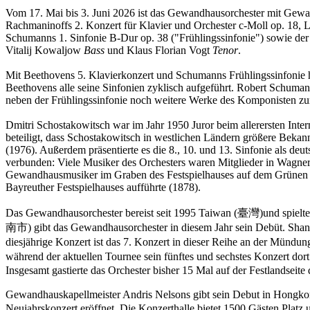
Vom 17. Mai bis 3. Juni 2026 ist das Gewandhausorchester mit Gewa
Rachmaninoffs 2. Konzert für Klavier und Orchester c-Moll op. 18, 
Schumanns 1. Sinfonie B-Dur op. 38 ("Frühlingssinfonie") sowie d
Vitalij Kowaljow
Bass
und Klaus Florian Vogt
Tenor
.
Mit Beethovens 5. Klavierkonzert und Schumanns Frühlingssinfonie 
Beethovens alle seine Sinfonien zyklisch aufgeführt. Robert Schuman
neben der Frühlingssinfonie noch weitere Werke des Komponisten zu
Dmitri Schostakowitsch war im Jahr 1950 Juror beim allerersten Int
beteiligt, dass Schostakowitsch in westlichen Ländern größere Bekann
(1976). Außerdem präsentierte es die 8., 10. und 13. Sinfonie als d
verbunden: Viele Musiker des Orchesters waren Mitglieder in Wagners 
Gewandhausmusiker im Graben des Festspielhauses auf dem Grünen H
Bayreuther Festspielhauses aufführte (1878).
Das Gewandhausorchester bereist seit 1995 Taiwan (臺灣)und spie
南市) gibt das Gewandhausorchester in diesem Jahr sein Debüt. Shan
diesjährige Konzert ist das 7. Konzert in dieser Reihe an der Mündu
während der aktuellen Tournee sein fünftes und sechstes Konzert do
Insgesamt gastierte das Orchester bisher 15 Mal auf der Festlandsei
Gewandhauskapellmeister Andris Nelsons gibt sein Debut in Hongkon
Neujahrskonzert eröffnet. Die Konzerthalle bietet 1500 Gästen Platz