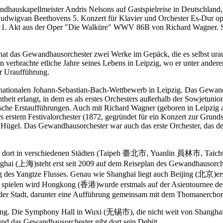
ndhauskapellmeister Andris Nelsons auf Gastspielreise in Deutschlan
Ludwigvan Beethovens 5. Konzert für Klavier und Orchester Es-Dur op.
er 1. Akt aus der Oper "Die Walküre" WWV 86B von Richard Wagner. S
hat das Gewandhausorchester zwei Werke im Gepäck, die es selbst ura
n verbrachte etliche Jahre seines Lebens in Leipzig, wo er unter and
r Uraufführung.
ernationalen Johann-Sebastian-Bach-Wettbewerb in Leipzig. Das Gewand
theit erlangt, in dem es als erstes Orchesters außerhalb der Sowjetuni
eutsche Erstaufführungen. Auch mit Richard Wagner (geboren in Leipzi
erstem Festivalorchester (1872, gegründet für ein Konzert zur Grundste
ügel. Das Gewandhausorchester war auch das erste Orchester, das den
lte dort in verschiedenen Städten (Taipeh 臺北市, Yuanlin 員林市, Ta
ghai (上海)steht erst seit 2009 auf dem Reiseplan des Gewandhausorch
ng des Yangtze Flusses. Genau wie Shanghai liegt auch Beijing (北京)er
rt spielen wird Hongkong (香港)wurde erstmals auf der Asientournee des
te der Stadt, darunter eine Aufführung gemeinsam mit dem Thomanercho
g. Die Symphony Hall in Wuxi (无锡市), die nicht weit von Shanghai en
 und das Gewandhausorchester gibt dort sein Debüt.