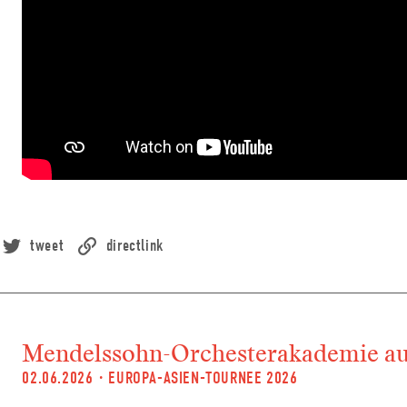
tweet
directlink
Mendelssohn-Orchesterakademie au
02.06.2026
·
EUROPA-ASIEN-TOURNEE 2026