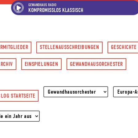
Hauptregion der Seite ansp
Spielplan-Kalender ansprin
Genre-Navigation anspring
GEWANDHAUS RADIO
KOMPROMISSLOS KLASSISCH
RMITGLIEDER
STELLENAUSSCHREIBUNGEN
GESCHICHTE
RCHIV
EINSPIELUNGEN
GEWANDHAUS­ORCHESTER
LOG STARTSEITE