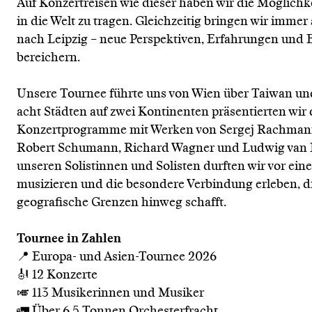
Auf Konzertreisen wie dieser haben wir die Möglichke
in die Welt zu tragen. Gleichzeitig bringen wir immer
nach Leipzig – neue Perspektiven, Erfahrungen und E
bereichern.
Unsere Tournee führte uns von Wien über Taiwan un
acht Städten auf zwei Kontinenten präsentierten wir 
Konzertprogramme mit Werken von Sergej Rachmanin
Robert Schumann, Richard Wagner und Ludwig van
unseren Solistinnen und Solisten durften wir vor ei
musizieren und die besondere Verbindung erleben, di
geografische Grenzen hinweg schafft.
Tournee in Zahlen
📍 Europa- und Asien-Tournee 2026
🎻 12 Konzerte
🎺 113 Musikerinnen und Musiker
🚛 Über 6,5 Tonnen Orchesterfracht