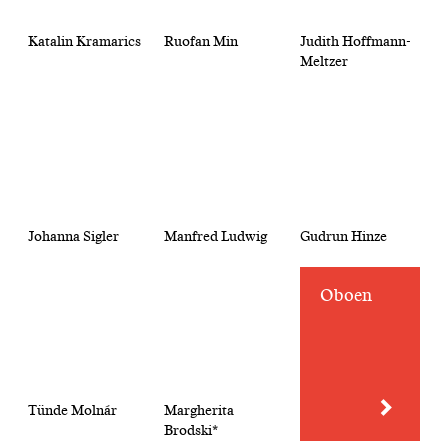
Katalin Kramarics
Ruofan Min
Judith Hoffmann-
Meltzer
Johanna Sigler
Manfred Ludwig
Gudrun Hinze
Oboen
Tünde Molnár
Margherita
Brodski*