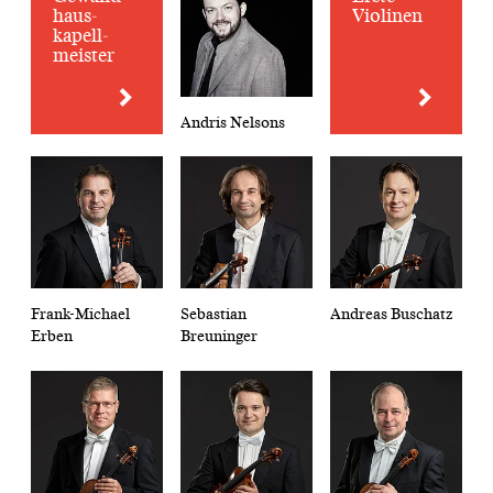
haus­
Violinen
kapell­
meister
Andris Nelsons
Frank-Michael
Sebastian
Andreas Buschatz
Erben
Breuninger