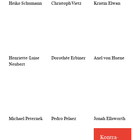
Heiko Schumann
Christoph Vietz
Kristin Elwan
Henriette-Luise
Dorothée Erbiner
Axel von Huene
Neubert
Michael Peternek
Pedro Pelaez
Jonah Ellsworth
Kontra­