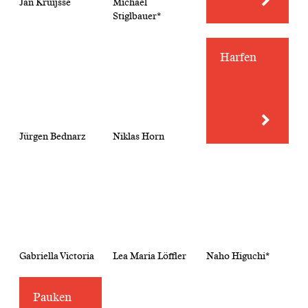
Jan Kruijsse
Michael
Stiglbauer*
Harfen
Jürgen Bednarz
Niklas Horn
Gabriella Victoria
Lea Maria Löffler
Naho Higuchi*
Pauken