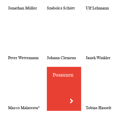
Jonathan Müller
Szabolcs Schütt
Ulf Lehmann
Peter Wettemann
Johann Clemens
Janek Winkler
Posaunen
Marco Malatesta*
Tobias Hasselt