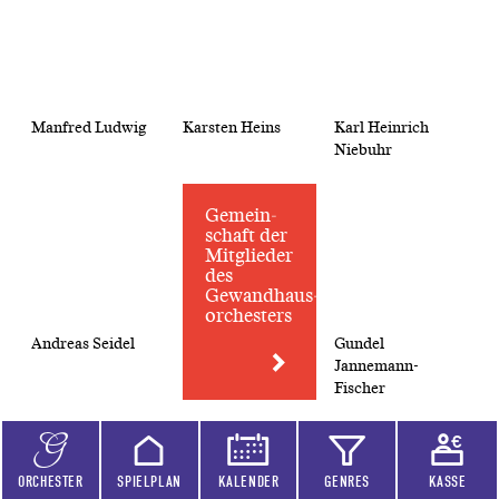
Manfred Ludwig
Karsten Heins
Karl Heinrich
Niebuhr
Gemein­
schaft der
Mitglieder
des
Gewandhaus­
orchesters
Andreas Seidel
Gundel
Jannemann-
Fischer
ORCHESTER
SPIELPLAN
KALENDER
GENRES
KASSE