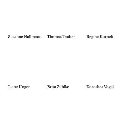
Susanne Hallmann
Thomas Tauber
Regine Korneli
Liane Unger
Brita Zühlke
Dorothea Vogel