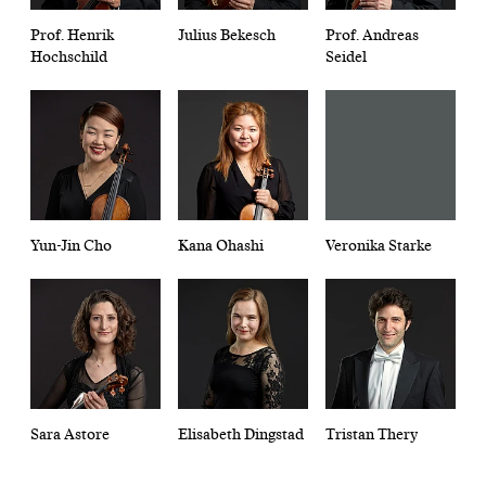
Prof. Henrik
Julius Bekesch
Prof. Andreas
Hochschild
Seidel
Yun-Jin Cho
Kana Ohashi
Veronika Starke
Sara Astore
Elisabeth Dingstad
Tristan Thery